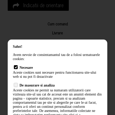
Indicatii de orientare
Cum comand
Livrare
Returnarea produselor
Salut!
Termeni si conditii
Avem nevoie de consimtamantul tau de a folosi urmatoarele
Contact
cookies:
ANPC
Necesare
Aceste cookies sunt necesare pentru functionarea site-ului
Termeni si conditii
web si nu pot fi dezactivate
Politica de confidentialitate
De masurare si analiza
Aceste cookies ne permit sa numaram utilizatorii care
ANPC
viziteaza site-ul sau cat de accesat este un anumit element din
pagina – rapoarte statistice, precum si sa analizam
comportamentul tau pe site si alegerile pe care le-ai facut,
pentru a-ti oferi un continut personalizat conform
preferintelor tale. De asemenea, informatiile colectate ne
ajuta sa imbunatatim performanta site-ului si a