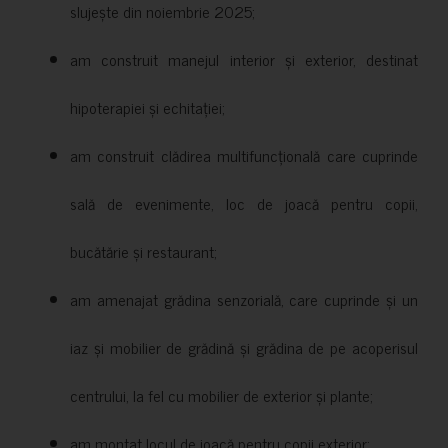
slujește din noiembrie 2025;
am construit manejul interior și exterior, destinat
hipoterapiei și echitației;
am construit clădirea multifuncțională care cuprinde
sală de evenimente, loc de joacă pentru copii,
bucătărie și restaurant;
am amenajat grădina senzorială, care cuprinde și un
iaz și mobilier de grădină și grădina de pe acoperisul
centrului, la fel cu mobilier de exterior și plante;
am montat locul de joacă pentru copii exterior;