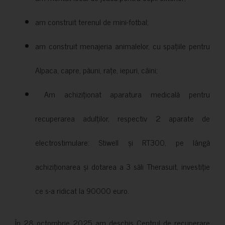
am construit terenul de mini-fotbal;
am construit menajeria animalelor, cu spațiile pentru
Alpaca, capre, păuni, rațe, iepuri, câini;
Am achiziționat aparatura medicală pentru
recuperarea adulților, respectiv 2 aparate de
electrostimulare: Stiwell și RT300, pe lângă
achiziționarea și dotarea a 3 săli Therasuit, investiție
ce s-a ridicat la 90000 euro.
În 28 octombrie 2025 am deschis Centrul de recuperare