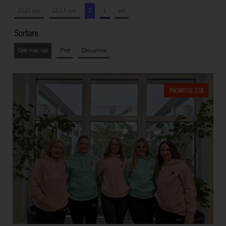
10-12 ani
12-14 ani
S
L
xxl
Sortare
Cele mai noi
Pret
Denumire
PROMOTIE 23%