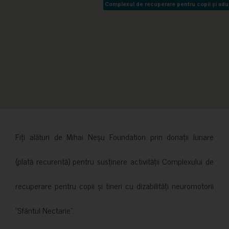
Complexul de recuperare pentru copii și adult
Complexul de recuperare pentru copii și adult
Fiți alături de Mihai Neșu Foundation prin donații lunare
(plată recurentă) pentru susținere activității Complexului de
recuperare pentru copii și tineri cu dizabilități neuromotorii
”Sfântul Nectarie”.