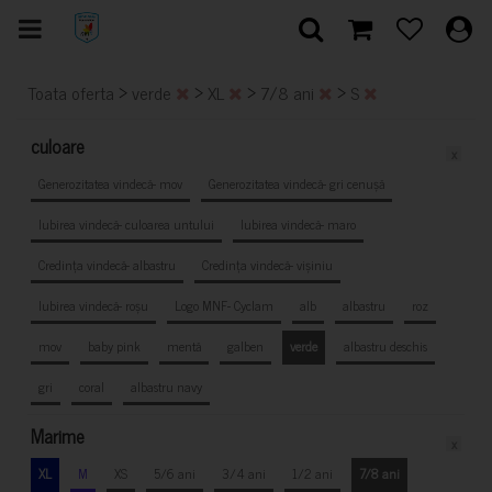
>
>
>
>
Toata oferta
verde
XL
7/8 ani
S
culoare
x
Generozitatea vindecă- mov
Generozitatea vindecă- gri cenușă
Iubirea vindecă- culoarea untului
Iubirea vindecă- maro
Credința vindecă- albastru
Credința vindecă- vișiniu
Iubirea vindecă- roșu
Logo MNF- Cyclam
alb
albastru
roz
mov
baby pink
mentă
galben
verde
albastru deschis
gri
coral
albastru navy
Marime
x
XL
M
XS
5/6 ani
3/4 ani
1/2 ani
7/8 ani