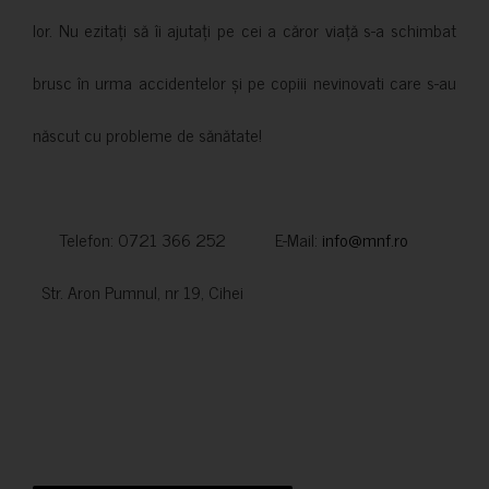
lor. Nu ezitați să îi ajutați pe cei a căror viață s-a schimbat
brusc în urma accidentelor și pe copiii nevinovati care s-au
născut cu probleme de sănătate!
Telefon: 0721 366 252 E-Mail:
info@mnf.ro
Str. Aron Pumnul, nr 19, Cihei