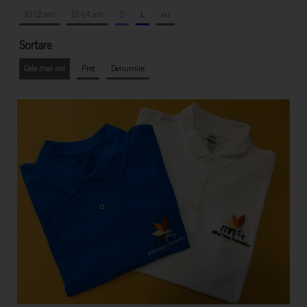
10-12 ani
12-14 ani
S
L
xxl
Sortare
Cele mai noi
Pret
Denumire