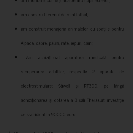
am construit terenul de mini-fotbal;
am construit menajeria animalelor, cu spațiile pentru
Alpaca, capre, păuni, rațe, iepuri, câini;
Am achiziționat aparatura medicală pentru
recuperarea adulților, respectiv 2 aparate de
electrostimulare: Stiwell și RT300, pe lângă
achiziționarea și dotarea a 3 săli Therasuit, investiție
ce s-a ridicat la 90000 euro.
În 28 octombrie 2025 am deschis Centrul de recuperare