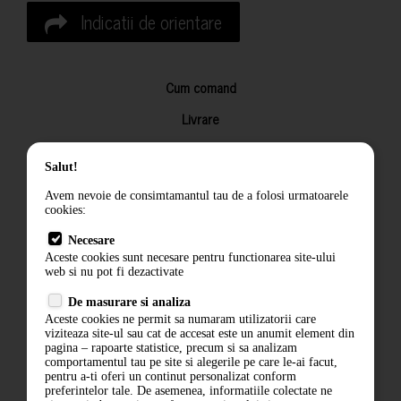
Indicatii de orientare
Cum comand
Livrare
Returnarea produselor
Salut!
Termeni si conditii
Avem nevoie de consimtamantul tau de a folosi urmatoarele
Contact
cookies:
ANPC
Necesare
Aceste cookies sunt necesare pentru functionarea site-ului
Termeni si conditii
web si nu pot fi dezactivate
Politica de confidentialitate
De masurare si analiza
Aceste cookies ne permit sa numaram utilizatorii care
ANPC
viziteaza site-ul sau cat de accesat este un anumit element din
pagina – rapoarte statistice, precum si sa analizam
comportamentul tau pe site si alegerile pe care le-ai facut,
pentru a-ti oferi un continut personalizat conform
preferintelor tale. De asemenea, informatiile colectate ne