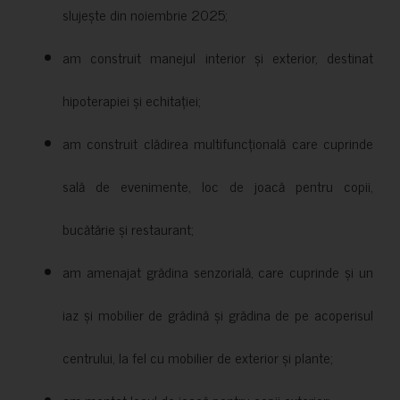
slujește din noiembrie 2025;
am construit manejul interior și exterior, destinat
hipoterapiei și echitației;
am construit clădirea multifuncțională care cuprinde
sală de evenimente, loc de joacă pentru copii,
bucătărie și restaurant;
am amenajat grădina senzorială, care cuprinde și un
iaz și mobilier de grădină și grădina de pe acoperisul
centrului, la fel cu mobilier de exterior și plante;
am montat locul de joacă pentru copii exterior;