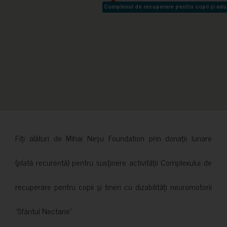
Complexul de recuperare pentru copii și adult
Complexul de recuperare pentru copii și adult
Fiți alături de Mihai Neșu Foundation prin donații lunare
(plată recurentă) pentru susținere activității Complexului de
recuperare pentru copii și tineri cu dizabilități neuromotorii
”Sfântul Nectarie”.