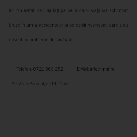
lor. Nu ezitați să îi ajutați pe cei a căror viață s-a schimbat
brusc în urma accidentelor și pe copiii nevinovati care s-au
născut cu probleme de sănătate!
Telefon: 0721 366 252 E-Mail:
info@mnf.ro
Str. Aron Pumnul, nr 19, Cihei