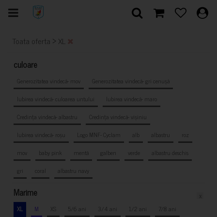
>
Toata oferta
XL
culoare
Generozitatea vindecă- mov
Generozitatea vindecă- gri cenușă
Iubirea vindecă- culoarea untului
Iubirea vindecă- maro
Credința vindecă- albastru
Credința vindecă- vișiniu
Iubirea vindecă- roșu
Logo MNF- Cyclam
alb
albastru
roz
mov
baby pink
mentă
galben
verde
albastru deschis
gri
coral
albastru navy
Marime
x
XL
M
XS
5/6 ani
3/4 ani
1/2 ani
7/8 ani