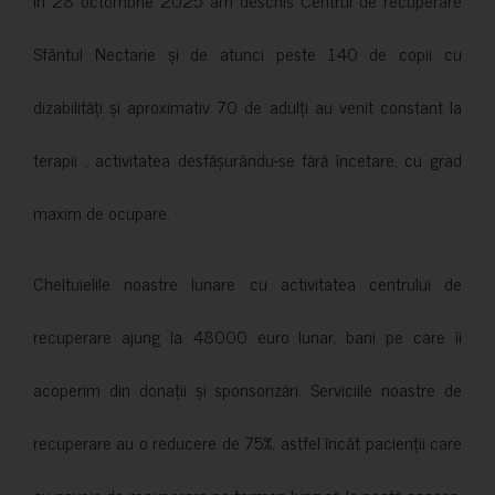
Sfântul Nectarie și de atunci peste 140 de copii cu
dizabilități și aproximativ 70 de adulți au venit constant la
terapii , activitatea desfășurându-se fără încetare, cu grad
maxim de ocupare.
Cheltuielile noastre lunare cu activitatea centrului de
recuperare ajung la 48000 euro lunar, bani pe care îi
acoperim din donații și sponsorizări. Serviciile noastre de
recuperare au o reducere de 75%, astfel încât pacienții care
au nevoie de recuperare pe termen lung să le poată accesa.