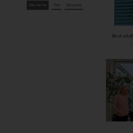
Cele mai noi
Pret
Denumire
Bluză adulț
1