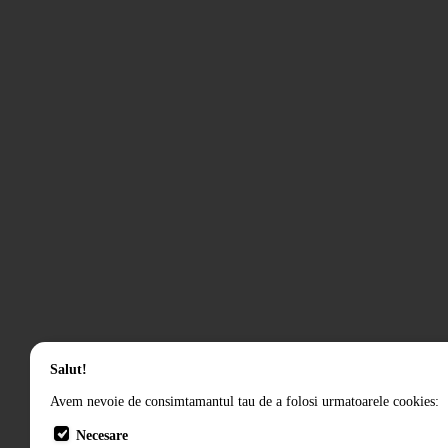
Salut!
Avem nevoie de consimtamantul tau de a folosi urmatoarele cookies:
Necesare