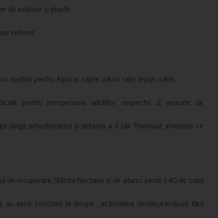
er de exterior și plante;
ii exterior;
 spațiile pentru Alpaca, capre, păuni, rațe, iepuri, câini;
cală pentru recuperarea adulților, respectiv 2 aparate de
pe lângă achiziționarea și dotarea a 3 săli Therasuit, investiție ce
 de recuperare Sfântul Nectarie și de atunci peste 140 de copii
ți au venit constant la terapii , activitatea desfășurându-se fără