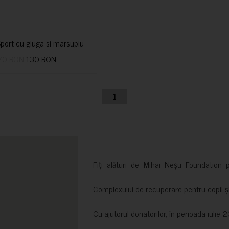
port cu gluga si marsupiu
70 RON
130 RON
1
Fiți alături de Mihai Neșu Foundation pr
Complexului de recuperare pentru copii și t
Cu ajutorul donatorilor, în perioada iuli