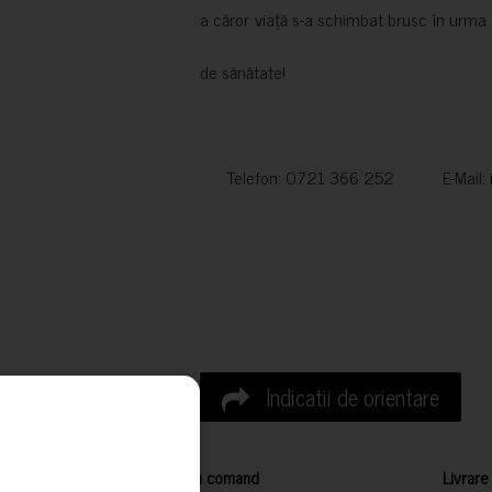
a căror viață s-a schimbat brusc în urma 
de sănătate!
Telefon: 0721 366 252 E-Mail:
Indicatii de orientare
Cum comand
Livrare