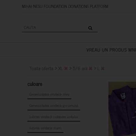
MIHAI NESU FOUNDATION DONAT
VREAU UN PRODUS MN
>
>
>
Toata oferta
XL
5/6 ani
L
culoare
Generozitatea vindecă- mov
Generozitatea vindecă- gri cenușă
Iubirea vindecă- culoarea untului
Iubirea vindecă- maro