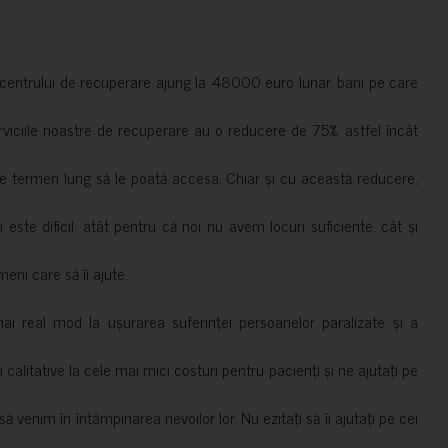
a centrului de recuperare ajung la 48000 euro lunar, bani pe care
erviciile noastre de recuperare au o reducere de 75%, astfel încât
e termen lung să le poată accesa. Chiar și cu această reducere,
i este dificil, atât pentru că noi nu avem locuri suficiente, cât și
meni care să îi ajute.
mai real mod la ușurarea suferinței persoanelor paralizate și a
ii calitative la cele mai mici costuri pentru pacienți și ne ajutați pe
 venim în întâmpinarea nevoilor lor. Nu ezitați să îi ajutați pe cei