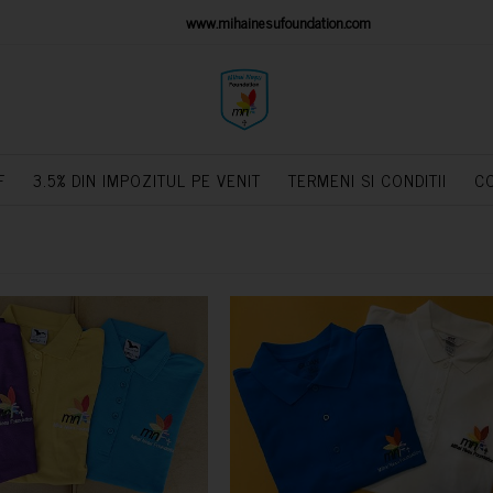
IONS PLATFORM
www.mihainesufoundation.com
powere
F
3.5% DIN IMPOZITUL PE VENIT
TERMENI SI CONDITII
C
CUMPARA
CUMPARA