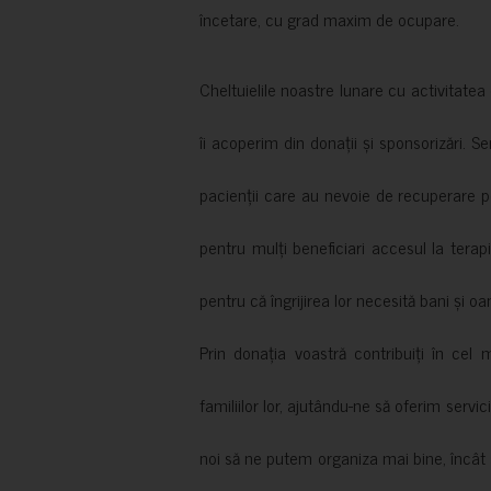
încetare, cu grad maxim de ocupare.
Cheltuielile noastre lunare cu activitate
îi acoperim din donații și sponsorizări. S
pacienții care au nevoie de recuperare p
pentru mulți beneficiari accesul la terapi
pentru că îngrijirea lor necesită bani și oa
Prin donația voastră contribuiți în cel 
familiilor lor, ajutându-ne să oferim servic
noi să ne putem organiza mai bine, încât să