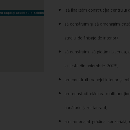
să finalizăm construcția centrului 
copii și adulti cu dizabilitati neuromotorii Sfântul Nectarie
copii și adulti cu dizabilitati neuromotorii Sfântul Nectarie
să construim și să amenajăm cazări
stadiul de finisaje de interior);
să construim, să pictăm biserica, 
slujește din noiembrie 2025;
am construit manejul interior și exte
am construit clădirea multifuncțio
bucătărie și restaurant;
am amenajat grădina senzorială, c