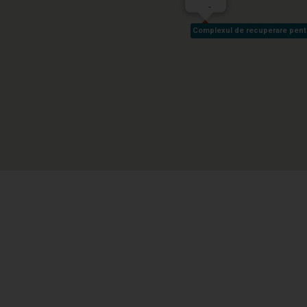
-
Complexul de recuperare pentru 
Complexul de recuperare pentru 