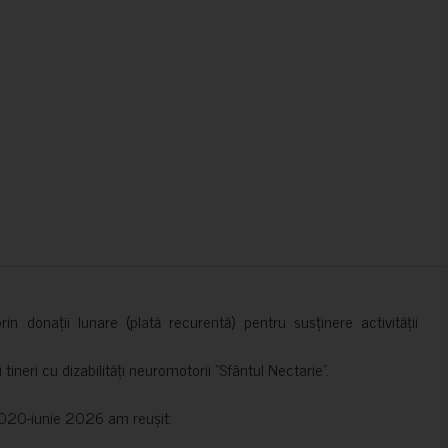
in donații lunare (plată recurentă) pentru susținere activității
ineri cu dizabilități neuromotorii ”Sfântul Nectarie”.
e 2020-iunie 2026 am reușit: