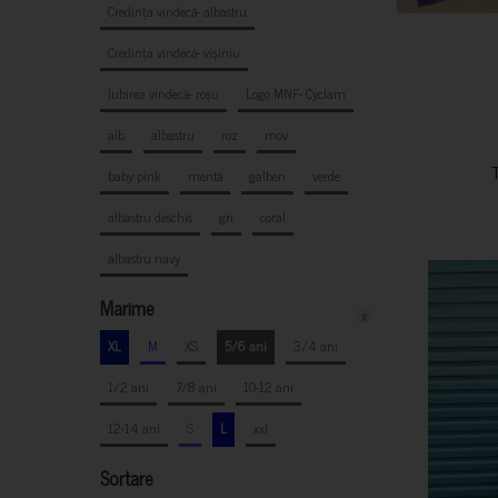
Credința vindecă- albastru
Credința vindecă- vișiniu
Iubirea vindecă- roșu
Logo MNF- Cyclam
alb
albastru
roz
mov
baby pink
mentă
galben
verde
albastru deschis
gri
coral
albastru navy
Marime
x
XL
M
XS
5/6 ani
3/4 ani
1/2 ani
7/8 ani
10-12 ani
12-14 ani
S
L
xxl
Sortare