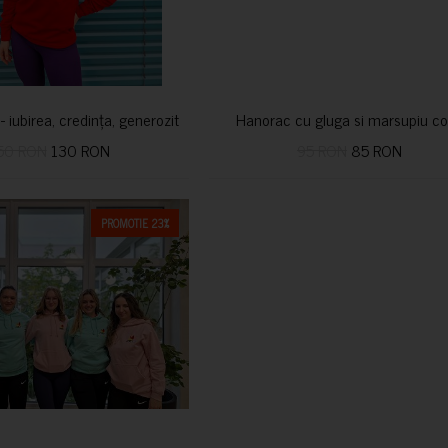
i- iubirea, credința, generozitatea vindecă
Hanorac cu gluga si marsupiu co
50 RON
130 RON
95 RON
85 RON
PROMOTIE 23%
CUMPARA