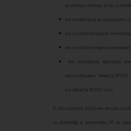
acoperisul centrului, la fel cu mobili
am montat locul de joacă pentru cop
am construit terenul de mini-fotbal;
am construit menajeria animalelor, cu
Am achiziționat aparatura medi
electrostimulare: Stiwell și RT300, 
s-a ridicat la 90000 euro.
În 28 octombrie 2025 am deschis Centrul
cu dizabilități și aproximativ 70 de adul