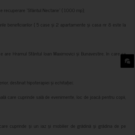
de recuperare ”Sfântul Nectarie” ( 1000 mp);
le beneficiarilor ( 5 case și 2 apartamente și casa nr 8 este la
ce are Hramul Sfântul Ioan Maximovici și Bunavestire, în care se
rior, destinat hipoterapiei și echitației;
nală care cuprinde sală de evenimente, loc de joacă pentru copii,
are cuprinde și un iaz și mobilier de grădină și grădina de pe