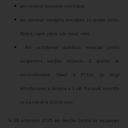
am construit terenul de mini-fotbal;
am construit menajeria animalelor, cu spațiile pentru
Alpaca, capre, păuni, rațe, iepuri, câini;
Am achiziționat aparatura medicală pentru
recuperarea adulților, respectiv 2 aparate de
electrostimulare: Stiwell și RT300, pe lângă
achiziționarea și dotarea a 3 săli Therasuit, investiție
ce s-a ridicat la 90000 euro.
În 28 octombrie 2025 am deschis Centrul de recuperare