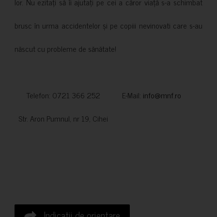
lor. Nu ezitați să îi ajutați pe cei a căror viață s-a schimbat
brusc în urma accidentelor și pe copiii nevinovati care s-au
născut cu probleme de sănătate!
Telefon: 0721 366 252 E-Mail:
info@mnf.ro
Str. Aron Pumnul, nr 19, Cihei
Indicatii de orientare