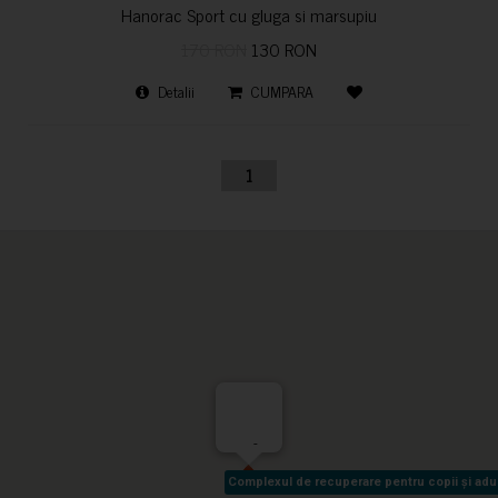
Hanorac Sport cu gluga si marsupiu
170 RON
130 RON
Detalii
CUMPARA
1
-
Complexul de recuperare pentru copii și adult
Complexul de recuperare pentru copii și adult