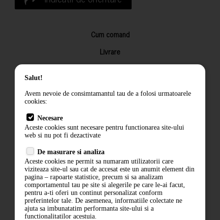
Cum comand
Livrare
Returnarea produselor
Salut!
Termeni si conditii
Avem nevoie de consimtamantul tau de a folosi urmatoarele
Contact
cookies:
ANPC
Necesare
Aceste cookies sunt necesare pentru functionarea site-ului
Termeni si conditii
web si nu pot fi dezactivate
De masurare si analiza
Politica de confidentialitate
Aceste cookies ne permit sa numaram utilizatorii care
viziteaza site-ul sau cat de accesat este un anumit element din
ANPC
pagina – rapoarte statistice, precum si sa analizam
comportamentul tau pe site si alegerile pe care le-ai facut,
pentru a-ti oferi un continut personalizat conform
preferintelor tale. De asemenea, informatiile colectate ne
ajuta sa imbunatatim performanta site-ului si a
functionalitatilor acestuia.