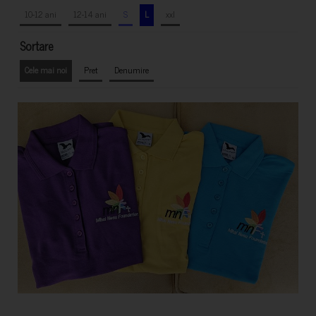
10-12 ani
12-14 ani
S
L
xxl
Sortare
Cele mai noi
Pret
Denumire