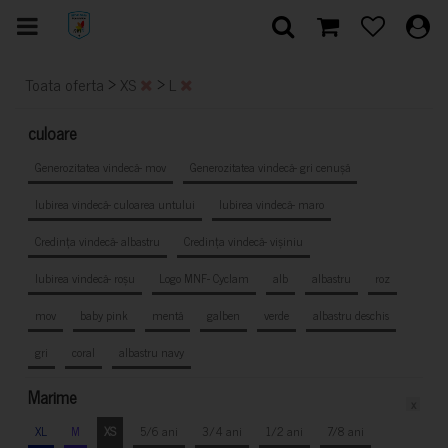
>
>
Toata oferta
XS
L
culoare
Generozitatea vindecă- mov
Generozitatea vindecă- gri cenușă
Iubirea vindecă- culoarea untului
Iubirea vindecă- maro
Credința vindecă- albastru
Credința vindecă- vișiniu
Iubirea vindecă- roșu
Logo MNF- Cyclam
alb
albastru
roz
mov
baby pink
mentă
galben
verde
albastru deschis
gri
coral
albastru navy
Marime
x
XL
M
XS
5/6 ani
3/4 ani
1/2 ani
7/8 ani