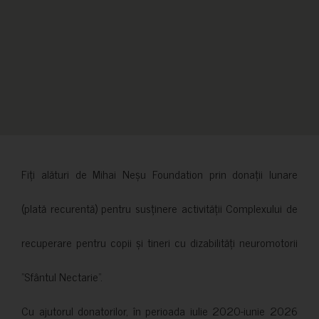
Fiți alături de Mihai Neșu Foundation prin donații lunare
(plată recurentă) pentru susținere activității Complexului de
recuperare pentru copii și tineri cu dizabilități neuromotorii
”Sfântul Nectarie”.
Cu ajutorul donatorilor, în perioada iulie 2020-iunie 2026