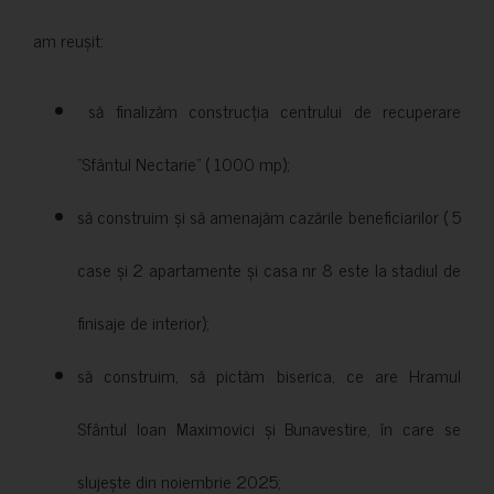
am reușit:
să finalizăm construcția centrului de recuperare
”Sfântul Nectarie” ( 1000 mp);
să construim și să amenajăm cazările beneficiarilor ( 5
case și 2 apartamente și casa nr 8 este la stadiul de
finisaje de interior);
să construim, să pictăm biserica, ce are Hramul
Sfântul Ioan Maximovici și Bunavestire, în care se
slujește din noiembrie 2025;