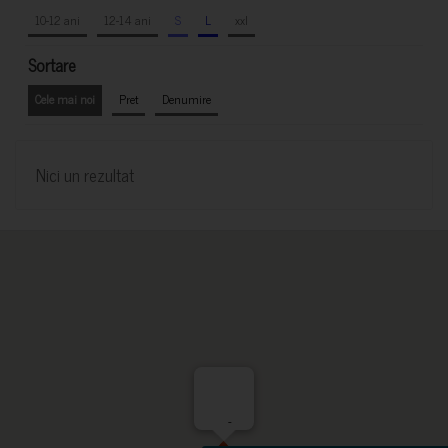
10-12 ani
12-14 ani
S
L
xxl
Sortare
Cele mai noi
Pret
Denumire
Nici un rezultat
-