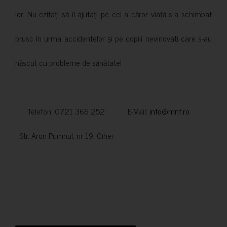
lor. Nu ezitați să îi ajutați pe cei a căror viață s-a schimbat
brusc în urma accidentelor și pe copiii nevinovati care s-au
născut cu probleme de sănătate!
Telefon: 0721 366 252 E-Mail:
info@mnf.ro
Str. Aron Pumnul, nr 19, Cihei