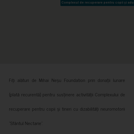
Complexul de recuperare pentru copii și adult
Complexul de recuperare pentru copii și adult
Fiți alături de Mihai Neșu Foundation prin donații lunare
(plată recurentă) pentru susținere activității Complexului de
recuperare pentru copii și tineri cu dizabilități neuromotorii
”Sfântul Nectarie”.