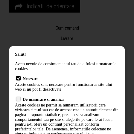
Indicatii de orientare
Cum comand
Livrare
Returnarea produselor
Salut!
Termeni si conditii
Avem nevoie de consimtamantul tau de a folosi urmatoarele
Contact
cookies:
ANPC
Necesare
Aceste cookies sunt necesare pentru functionarea site-ului
Termeni si conditii
web si nu pot fi dezactivate
De masurare si analiza
Politica de confidentialitate
Aceste cookies ne permit sa numaram utilizatorii care
viziteaza site-ul sau cat de accesat este un anumit element din
ANPC
pagina – rapoarte statistice, precum si sa analizam
comportamentul tau pe site si alegerile pe care le-ai facut,
pentru a-ti oferi un continut personalizat conform
preferintelor tale. De asemenea, informatiile colectate ne
ajuta sa imbunatatim performanta site-ului si a