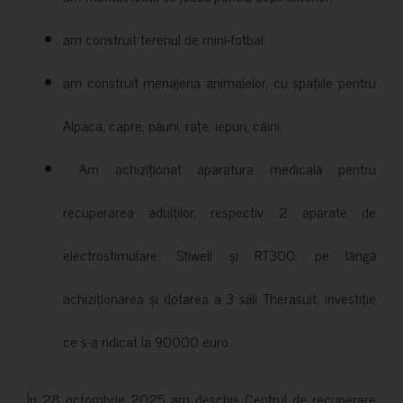
am construit terenul de mini-fotbal;
am construit menajeria animalelor, cu spațiile pentru
Alpaca, capre, păuni, rațe, iepuri, câini;
Am achiziționat aparatura medicală pentru
recuperarea adulților, respectiv 2 aparate de
electrostimulare: Stiwell și RT300, pe lângă
achiziționarea și dotarea a 3 săli Therasuit, investiție
ce s-a ridicat la 90000 euro.
În 28 octombrie 2025 am deschis Centrul de recuperare