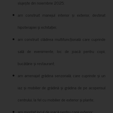
slujește din noiembrie 2025;
am construit manejul interior și exterior, destinat
hipoterapiei și echitației;
am construit clădirea multifuncțională care cuprinde
sală de evenimente, loc de joacă pentru copii,
bucătărie și restaurant;
am amenajat grădina senzorială, care cuprinde și un
iaz și mobilier de grădină și grădina de pe acoperisul
centrului, la fel cu mobilier de exterior și plante;
am montat locul de joacă pentru copii exterior;