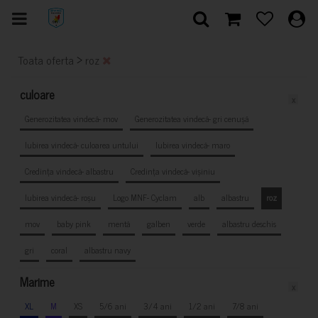
>
Toata oferta
roz
culoare
x
Generozitatea vindecă- mov
Generozitatea vindecă- gri cenușă
Iubirea vindecă- culoarea untului
Iubirea vindecă- maro
Credința vindecă- albastru
Credința vindecă- vișiniu
Iubirea vindecă- roșu
Logo MNF- Cyclam
alb
albastru
roz
mov
baby pink
mentă
galben
verde
albastru deschis
gri
coral
albastru navy
Marime
x
XL
M
XS
5/6 ani
3/4 ani
1/2 ani
7/8 ani