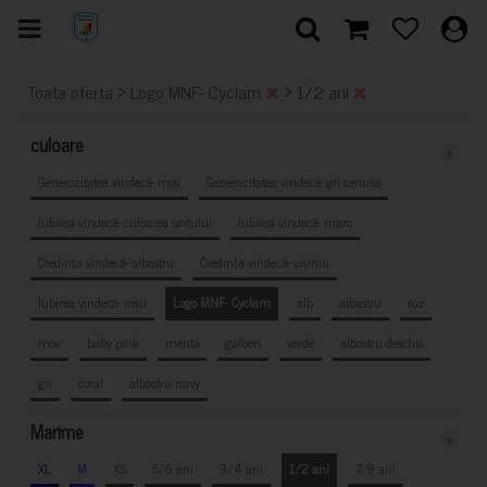
>
>
Toata oferta
Logo MNF- Cyclam
1/2 ani
culoare
x
Generozitatea vindecă- mov
Generozitatea vindecă- gri cenușă
Iubirea vindecă- culoarea untului
Iubirea vindecă- maro
Credința vindecă- albastru
Credința vindecă- vișiniu
Iubirea vindecă- roșu
Logo MNF- Cyclam
alb
albastru
roz
mov
baby pink
mentă
galben
verde
albastru deschis
gri
coral
albastru navy
Marime
x
XL
M
XS
5/6 ani
3/4 ani
1/2 ani
7/8 ani