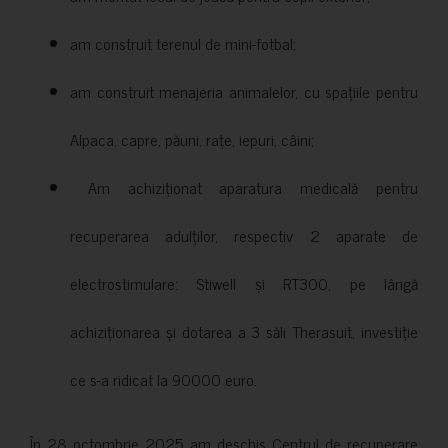
am construit terenul de mini-fotbal;
am construit menajeria animalelor, cu spațiile pentru
Alpaca, capre, păuni, rațe, iepuri, câini;
Am achiziționat aparatura medicală pentru
recuperarea adulților, respectiv 2 aparate de
electrostimulare: Stiwell și RT300, pe lângă
achiziționarea și dotarea a 3 săli Therasuit, investiție
ce s-a ridicat la 90000 euro.
În 28 octombrie 2025 am deschis Centrul de recuperare