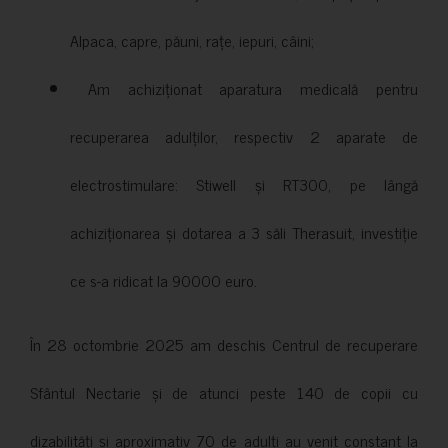
Alpaca, capre, păuni, rațe, iepuri, câini;
Am achiziționat aparatura medicală pentru
recuperarea adulților, respectiv 2 aparate de
electrostimulare: Stiwell și RT300, pe lângă
achiziționarea și dotarea a 3 săli Therasuit, investiție
ce s-a ridicat la 90000 euro.
În 28 octombrie 2025 am deschis Centrul de recuperare
Sfântul Nectarie și de atunci peste 140 de copii cu
dizabilități și aproximativ 70 de adulți au venit constant la