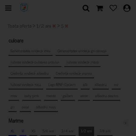
>
>
Toata oferta
1/2 ani
S
culoare
Generozitatea vindecă- mov
Generozitatea vindecă- gri cenușă
Iubirea vindecă- culoarea untului
Iubirea vindecă- maro
Credința vindecă- albastru
Credința vindecă- vișiniu
Iubirea vindecă- roșu
Logo MNF- Cyclam
alb
albastru
roz
mov
baby pink
mentă
galben
verde
albastru deschis
gri
coral
albastru navy
Marime
x
XL
M
XS
5/6 ani
3/4 ani
1/2 ani
7/8 ani