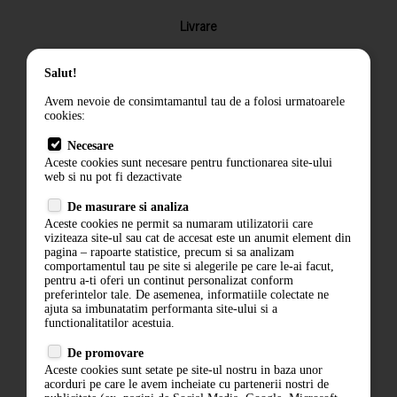
Livrare
Returnarea produselor
Salut!
Termeni si conditii
Avem nevoie de consimtamantul tau de a folosi urmatoarele
Contact
cookies:
ANPC
Necesare
Aceste cookies sunt necesare pentru functionarea site-ului
Termeni si conditii
web si nu pot fi dezactivate
Politica de confidentialitate
De masurare si analiza
Aceste cookies ne permit sa numaram utilizatorii care
ANPC
viziteaza site-ul sau cat de accesat este un anumit element din
pagina – rapoarte statistice, precum si sa analizam
comportamentul tau pe site si alegerile pe care le-ai facut,
pentru a-ti oferi un continut personalizat conform
preferintelor tale. De asemenea, informatiile colectate ne
ajuta sa imbunatatim performanta site-ului si a
functionalitatilor acestuia.
De promovare
Aceste cookies sunt setate pe site-ul nostru in baza unor
acorduri pe care le avem incheiate cu partenerii nostri de
ABONARE LA NEWSLETTER