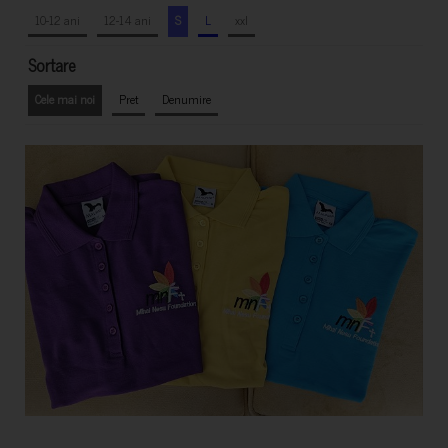
10-12 ani
12-14 ani
S
L
xxl
Sortare
Cele mai noi
Pret
Denumire