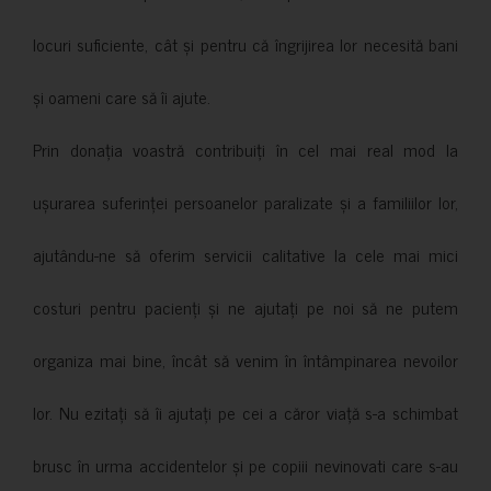
locuri suficiente, cât și pentru că îngrijirea lor necesită bani
și oameni care să îi ajute.
Prin donația voastră contribuiți în cel mai real mod la
ușurarea suferinței persoanelor paralizate și a familiilor lor,
ajutându-ne să oferim servicii calitative la cele mai mici
costuri pentru pacienți și ne ajutați pe noi să ne putem
organiza mai bine, încât să venim în întâmpinarea nevoilor
lor. Nu ezitați să îi ajutați pe cei a căror viață s-a schimbat
brusc în urma accidentelor și pe copiii nevinovati care s-au