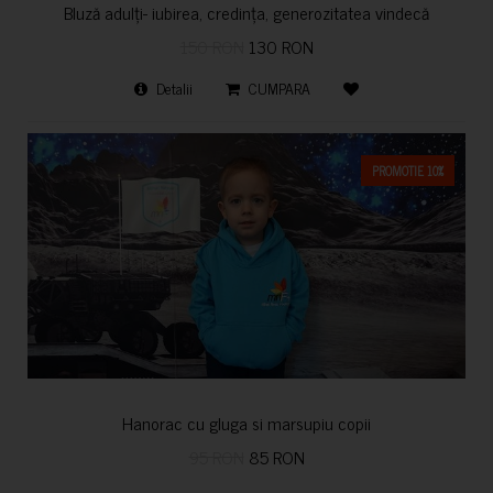
Bluză adulți- iubirea, credința, generozitatea vindecă
150 RON
130 RON
Detalii
CUMPARA
PROMOTIE 10%
Hanorac cu gluga si marsupiu copii
95 RON
85 RON