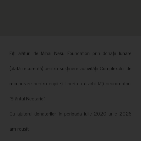
Fiți alături de Mihai Neșu Foundation prin donații lunare
(plată recurentă) pentru susținere activității Complexului de
recuperare pentru copii și tineri cu dizabilități neuromotorii
”Sfântul Nectarie”.
Cu ajutorul donatorilor, în perioada iulie 2020-iunie 2026
am reușit: