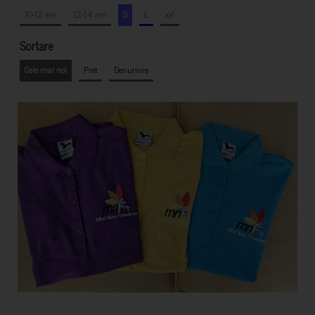
10-12 ani
12-14 ani
S
L
xxl
Sortare
Cele mai noi
Pret
Denumire