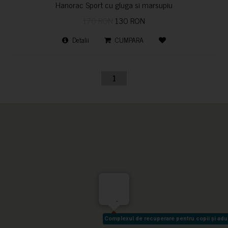
Hanorac Sport cu gluga si marsupiu
170 RON
130 RON
Detalii
CUMPARA
1
-
Complexul de recuperare pentru copii și adult
Complexul de recuperare pentru copii și adult