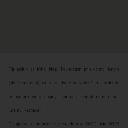
Fiți alături de Mihai Neșu Foundation prin donații lunare
(plată recurentă) pentru susținere activității Complexului de
recuperare pentru copii și tineri cu dizabilități neuromotorii
”Sfântul Nectarie”.
Cu ajutorul donatorilor, în perioada iulie 2020-iunie 2026