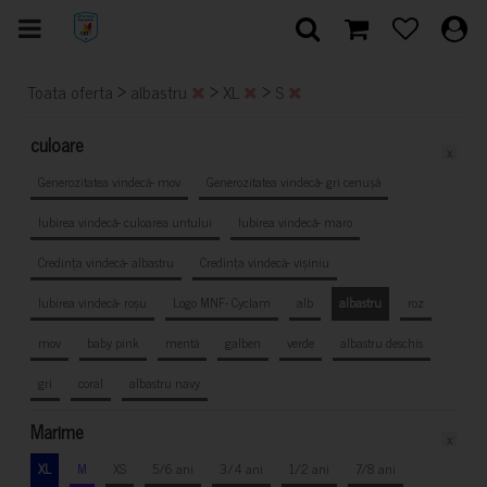
>
>
>
Toata oferta
albastru
XL
S
culoare
x
Generozitatea vindecă- mov
Generozitatea vindecă- gri cenușă
Iubirea vindecă- culoarea untului
Iubirea vindecă- maro
Credința vindecă- albastru
Credința vindecă- vișiniu
Iubirea vindecă- roșu
Logo MNF- Cyclam
alb
albastru
roz
mov
baby pink
mentă
galben
verde
albastru deschis
gri
coral
albastru navy
Marime
x
XL
M
XS
5/6 ani
3/4 ani
1/2 ani
7/8 ani