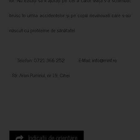
lor. Nu ezitați să îi ajutați pe cei a căror viață s-a schimbat
brusc în urma accidentelor și pe copiii nevinovati care s-au
născut cu probleme de sănătate!
Telefon: 0721 366 252 E-Mail:
info@mnf.ro
Str. Aron Pumnul, nr 19, Cihei
Indicatii de orientare