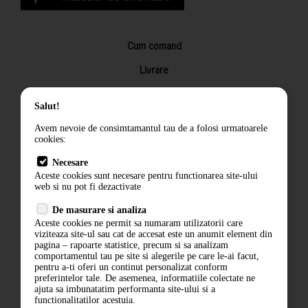
Cum comand
Livrare
Returnarea produselor
Salut!
Termeni si conditii
Avem nevoie de consimtamantul tau de a folosi urmatoarele
Contact
cookies:
ANPC
Necesare
Aceste cookies sunt necesare pentru functionarea site-ului
Termeni si conditii
web si nu pot fi dezactivate
De masurare si analiza
Politica de confidentialitate
Aceste cookies ne permit sa numaram utilizatorii care
viziteaza site-ul sau cat de accesat este un anumit element din
ANPC
pagina – rapoarte statistice, precum si sa analizam
comportamentul tau pe site si alegerile pe care le-ai facut,
pentru a-ti oferi un continut personalizat conform
preferintelor tale. De asemenea, informatiile colectate ne
ajuta sa imbunatatim performanta site-ului si a
functionalitatilor acestuia.