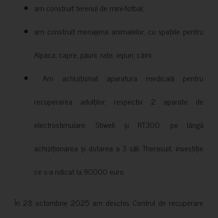
am construit terenul de mini-fotbal;
am construit menajeria animalelor, cu spațiile pentru
Alpaca, capre, păuni, rațe, iepuri, câini;
Am achiziționat aparatura medicală pentru
recuperarea adulților, respectiv 2 aparate de
electrostimulare: Stiwell și RT300, pe lângă
achiziționarea și dotarea a 3 săli Therasuit, investiție
ce s-a ridicat la 90000 euro.
În 28 octombrie 2025 am deschis Centrul de recuperare