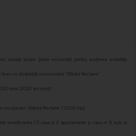
in donații lunare (plată recurentă) pentru susținere activității
ineri cu dizabilități neuromotorii ”Sfântul Nectarie”.
e 2020-iunie 2026 am reușit:
de recuperare ”Sfântul Nectarie” ( 1000 mp);
le beneficiarilor ( 5 case și 2 apartamente și casa nr 8 este la