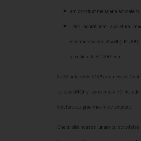
am construit menajeria animalelor, cu
Am achiziționat aparatura medi
electrostimulare: Stiwell și RT300, 
s-a ridicat la 90000 euro.
În 28 octombrie 2025 am deschis Centrul
cu dizabilități și aproximativ 70 de adul
încetare, cu grad maxim de ocupare.
Cheltuielile noastre lunare cu activitate