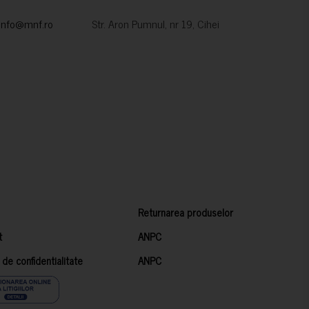
info@mnf.ro
Str. Aron Pumnul, nr 19, Cihei
Returnarea produselor
t
ANPC
a de confidentialitate
ANPC