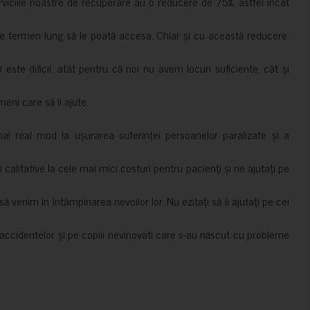
erviciile noastre de recuperare au o reducere de 75%, astfel încât
e termen lung să le poată accesa. Chiar și cu această reducere,
i este dificil, atât pentru că noi nu avem locuri suficiente, cât și
meni care să îi ajute.
mai real mod la ușurarea suferinței persoanelor paralizate și a
ii calitative la cele mai mici costuri pentru pacienți și ne ajutați pe
 venim în întâmpinarea nevoilor lor. Nu ezitați să îi ajutați pe cei
accidentelor și pe copiii nevinovati care s-au născut cu probleme