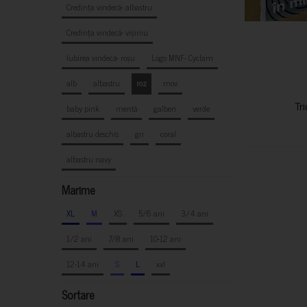
Credința vindecă- albastru
Credința vindecă- vișiniu
Iubirea vindecă- roșu
Logo MNF- Cyclam
alb
albastru
roz
mov
Tr
baby pink
mentă
galben
verde
albastru deschis
gri
coral
albastru navy
Marime
XL
M
XS
5/6 ani
3/4 ani
1/2 ani
7/8 ani
10-12 ani
12-14 ani
S
L
xxl
Sortare