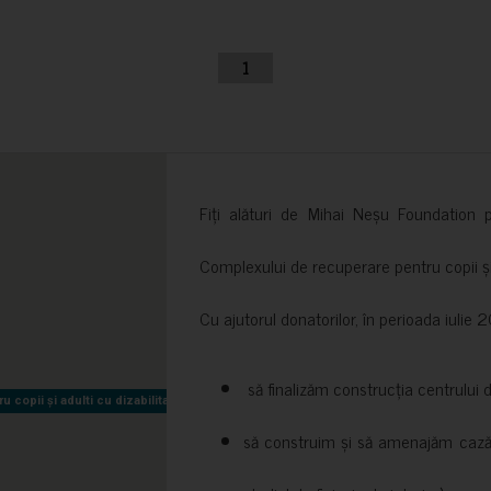
1
Fiți alături de Mihai Neșu Foundation pr
Complexului de recuperare pentru copii și t
Cu ajutorul donatorilor, în perioada iuli
să finalizăm construcția centrului 
copii și adulti cu dizabilitati neuromotorii Sfântul Nectarie
copii și adulti cu dizabilitati neuromotorii Sfântul Nectarie
să construim și să amenajăm cazări