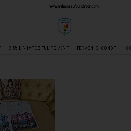
IONS PLATFORM
www.mihainesufoundation.com
powere
F
3.5% DIN IMPOZITUL PE VENIT
TERMENI SI CONDITII
C
CUMPARA