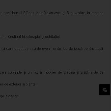
ce are Hramul Sfântul Ioan Maximovici și Bunavestire, în care se
rior, destinat hipoterapiei și echitației;
nală care cuprinde sală de evenimente, loc de joacă pentru copii,
are cuprinde și un iaz și mobilier de grădină și grădina de pe
er de exterior și plante;
ii exterior;