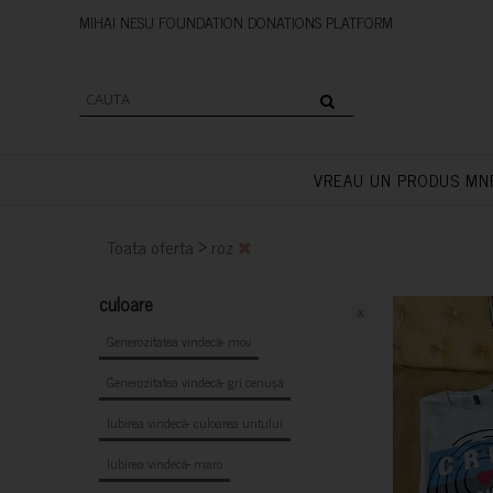
MIHAI NESU FOUNDATION DONAT
VREAU UN PRODUS MN
>
Toata oferta
roz
culoare
x
Generozitatea vindecă- mov
Generozitatea vindecă- gri cenușă
Iubirea vindecă- culoarea untului
Iubirea vindecă- maro