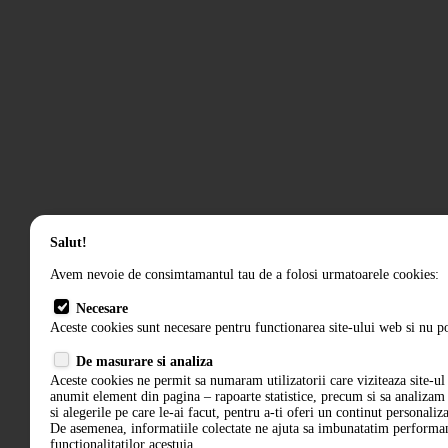
Salut!
Avem nevoie de consimtamantul tau de a folosi urmatoarele cookies:
Necesare
Aceste cookies sunt necesare pentru functionarea site-ului web si nu po
De masurare si analiza
Aceste cookies ne permit sa numaram utilizatorii care viziteaza site-ul 
anumit element din pagina – rapoarte statistice, precum si sa analiza
si alegerile pe care le-ai facut, pentru a-ti oferi un continut personaliz
De asemenea, informatiile colectate ne ajuta sa imbunatatim performant
functionalitatilor acestuia.