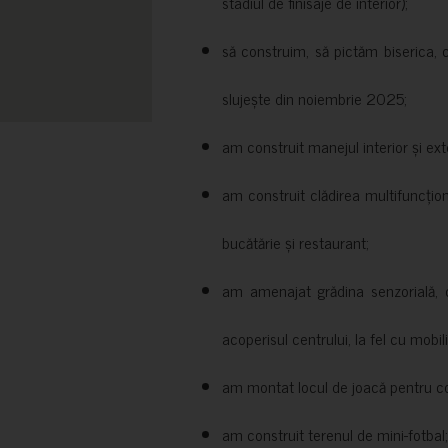
stadiul de finisaje de interior);
să construim, să pictăm biserica, 
slujește din noiembrie 2025;
am construit manejul interior și exte
am construit clădirea multifuncțio
bucătărie și restaurant;
am amenajat grădina senzorială, c
acoperisul centrului, la fel cu mobili
am montat locul de joacă pentru cop
am construit terenul de mini-fotbal;