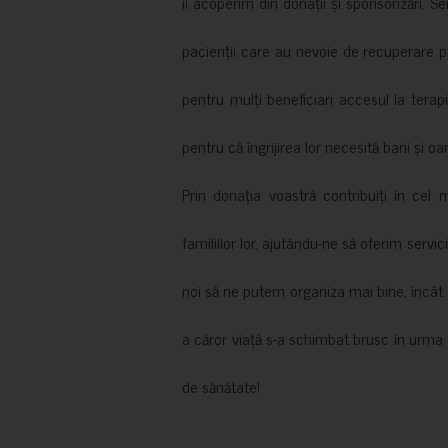
îi acoperim din donații și sponsorizări. S
pacienții care au nevoie de recuperare p
pentru mulți beneficiari accesul la terapi
pentru că îngrijirea lor necesită bani și oa
Prin donația voastră contribuiți în cel 
familiilor lor, ajutându-ne să oferim servic
noi să ne putem organiza mai bine, încât să
a căror viață s-a schimbat brusc în urma 
de sănătate!