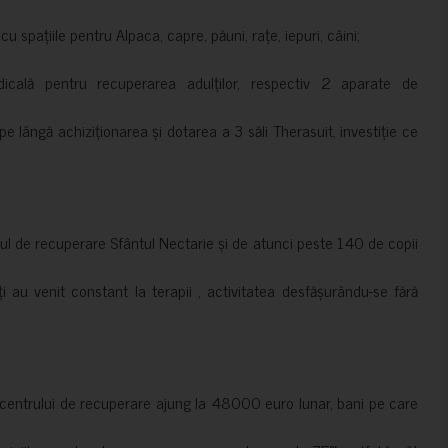
 spațiile pentru Alpaca, capre, păuni, rațe, iepuri, câini;
cală pentru recuperarea adulților, respectiv 2 aparate de
pe lângă achiziționarea și dotarea a 3 săli Therasuit, investiție ce
 de recuperare Sfântul Nectarie și de atunci peste 140 de copii
ți au venit constant la terapii , activitatea desfășurându-se fără
a centrului de recuperare ajung la 48000 euro lunar, bani pe care