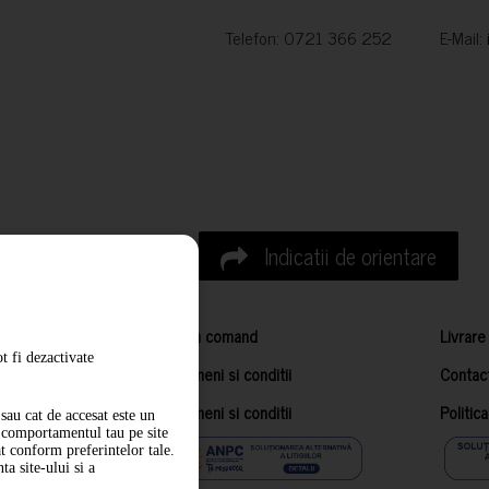
Telefon: 0721 366 252 E-Mail:
Indicatii de orientare
Cum comand
Livrare
t fi dezactivate
Termeni si conditii
Contac
Termeni si conditii
Politic
sau cat de accesat este un
m comportamentul tau pe site
at conform preferintelor tale.
a site-ului si a