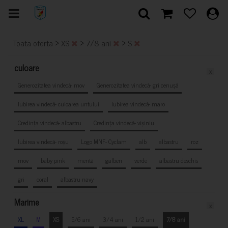
>
>
>
Toata oferta
XS
7/8 ani
S
culoare
x
Generozitatea vindecă- mov
Generozitatea vindecă- gri cenușă
Iubirea vindecă- culoarea untului
Iubirea vindecă- maro
Credința vindecă- albastru
Credința vindecă- vișiniu
Iubirea vindecă- roșu
Logo MNF- Cyclam
alb
albastru
roz
mov
baby pink
mentă
galben
verde
albastru deschis
gri
coral
albastru navy
Marime
x
XL
M
XS
5/6 ani
3/4 ani
1/2 ani
7/8 ani