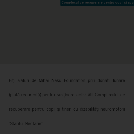
Complexul de recuperare pentru copii și adult
Complexul de recuperare pentru copii și adult
Fiți alături de Mihai Neșu Foundation prin donații lunare
(plată recurentă) pentru susținere activității Complexului de
recuperare pentru copii și tineri cu dizabilități neuromotorii
”Sfântul Nectarie”.