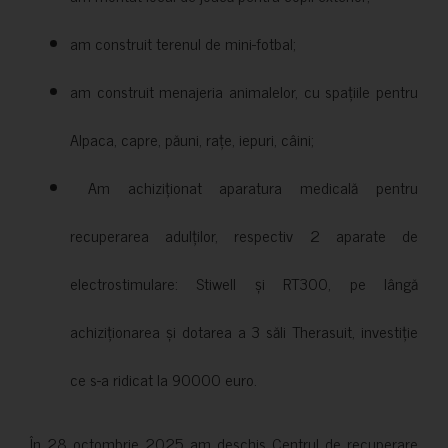
am construit terenul de mini-fotbal;
am construit menajeria animalelor, cu spațiile pentru
Alpaca, capre, păuni, rațe, iepuri, câini;
Am achiziționat aparatura medicală pentru
recuperarea adulților, respectiv 2 aparate de
electrostimulare: Stiwell și RT300, pe lângă
achiziționarea și dotarea a 3 săli Therasuit, investiție
ce s-a ridicat la 90000 euro.
În 28 octombrie 2025 am deschis Centrul de recuperare