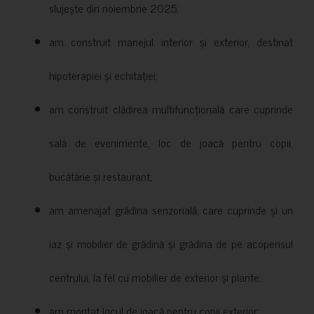
slujește din noiembrie 2025;
am construit manejul interior și exterior, destinat
hipoterapiei și echitației;
am construit clădirea multifuncțională care cuprinde
sală de evenimente, loc de joacă pentru copii,
bucătărie și restaurant;
am amenajat grădina senzorială, care cuprinde și un
iaz și mobilier de grădină și grădina de pe acoperisul
centrului, la fel cu mobilier de exterior și plante;
am montat locul de joacă pentru copii exterior;