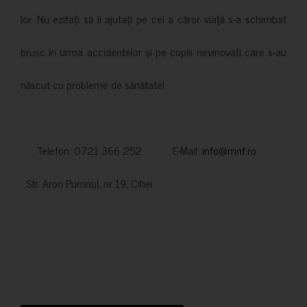
lor. Nu ezitați să îi ajutați pe cei a căror viață s-a schimbat
brusc în urma accidentelor și pe copiii nevinovati care s-au
născut cu probleme de sănătate!
Telefon: 0721 366 252 E-Mail:
info@mnf.ro
Str. Aron Pumnul, nr 19, Cihei