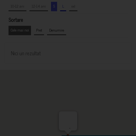
10-12 ani
12-14 ani
S
L
xxl
Sortare
Cele mai noi
Pret
Denumire
Nici un rezultat
-