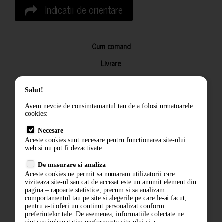
Indicatii de orientare
Cum comand
Livrare
Returnarea produselor
Salut!
Termeni si conditii
Avem nevoie de consimtamantul tau de a folosi urmatoarele
Contact
cookies:
ANPC
Necesare
Aceste cookies sunt necesare pentru functionarea site-ului
Termeni si conditii
web si nu pot fi dezactivate
De masurare si analiza
Politica de confidentialitate
Aceste cookies ne permit sa numaram utilizatorii care
viziteaza site-ul sau cat de accesat este un anumit element din
ANPC
pagina – rapoarte statistice, precum si sa analizam
comportamentul tau pe site si alegerile pe care le-ai facut,
pentru a-ti oferi un continut personalizat conform
preferintelor tale. De asemenea, informatiile colectate ne
ajuta sa imbunatatim performanta site-ului si a