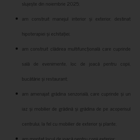
slujește din noiembrie 2025;
am construit manejul interior și exterior, destinat
hipoterapiei și echitației;
am construit clădirea multifuncțională care cuprinde
sală de evenimente, loc de joacă pentru copii,
bucătărie și restaurant;
am amenajat grădina senzorială, care cuprinde și un
iaz și mobilier de grădină și grădina de pe acoperisul
centrului, la fel cu mobilier de exterior și plante;
am montat locul de joacă pentru copii exterior;