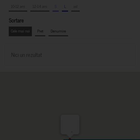
10-12 ani
12-14 ani
S
L
xxl
Sortare
Cele mai noi
Pret
Denumire
Nici un rezultat
-