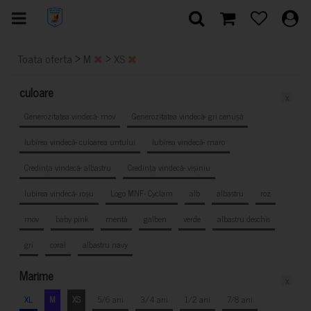
>
>
Toata oferta
M
XS
culoare
x
Generozitatea vindecă- mov
Generozitatea vindecă- gri cenușă
Iubirea vindecă- culoarea untului
Iubirea vindecă- maro
Credința vindecă- albastru
Credința vindecă- vișiniu
Iubirea vindecă- roșu
Logo MNF- Cyclam
alb
albastru
roz
mov
baby pink
mentă
galben
verde
albastru deschis
gri
coral
albastru navy
Marime
x
XL
M
XS
5/6 ani
3/4 ani
1/2 ani
7/8 ani