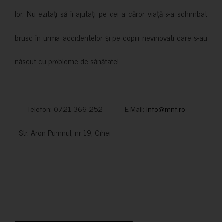
lor. Nu ezitați să îi ajutați pe cei a căror viață s-a schimbat
brusc în urma accidentelor și pe copiii nevinovati care s-au
născut cu probleme de sănătate!
Telefon: 0721 366 252 E-Mail:
info@mnf.ro
Str. Aron Pumnul, nr 19, Cihei