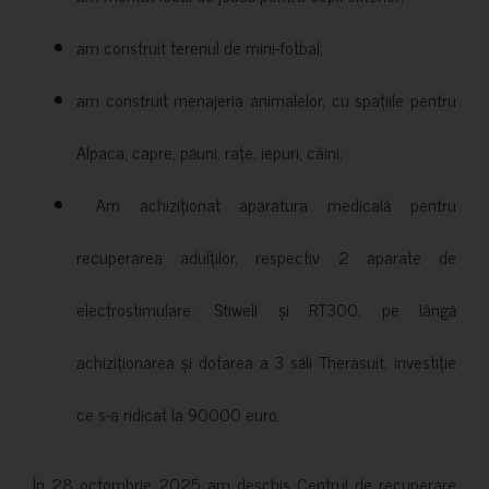
am construit terenul de mini-fotbal;
am construit menajeria animalelor, cu spațiile pentru
Alpaca, capre, păuni, rațe, iepuri, câini;
Am achiziționat aparatura medicală pentru
recuperarea adulților, respectiv 2 aparate de
electrostimulare: Stiwell și RT300, pe lângă
achiziționarea și dotarea a 3 săli Therasuit, investiție
ce s-a ridicat la 90000 euro.
În 28 octombrie 2025 am deschis Centrul de recuperare