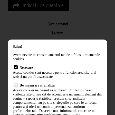
Indicatii de orientare
Cum comand
Livrare
Returnarea produselor
Salut!
Termeni si conditii
Avem nevoie de consimtamantul tau de a folosi urmatoarele
Contact
cookies:
ANPC
Necesare
Aceste cookies sunt necesare pentru functionarea site-ului
Termeni si conditii
web si nu pot fi dezactivate
De masurare si analiza
Politica de confidentialitate
Aceste cookies ne permit sa numaram utilizatorii care
viziteaza site-ul sau cat de accesat este un anumit element din
ANPC
pagina – rapoarte statistice, precum si sa analizam
comportamentul tau pe site si alegerile pe care le-ai facut,
pentru a-ti oferi un continut personalizat conform
preferintelor tale. De asemenea, informatiile colectate ne
ajuta sa imbunatatim performanta site-ului si a