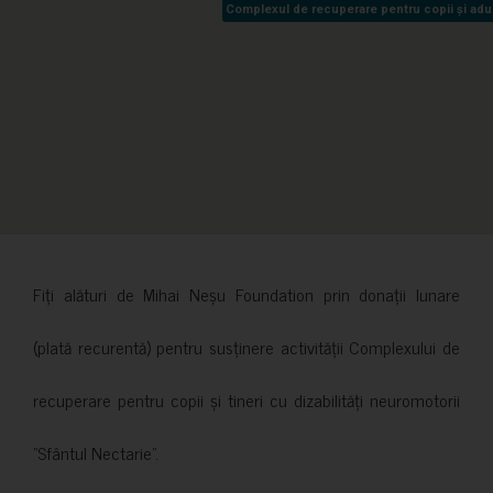
Complexul de recuperare pentru copii și adult
Complexul de recuperare pentru copii și adult
Fiți alături de Mihai Neșu Foundation prin donații lunare
(plată recurentă) pentru susținere activității Complexului de
recuperare pentru copii și tineri cu dizabilități neuromotorii
”Sfântul Nectarie”.