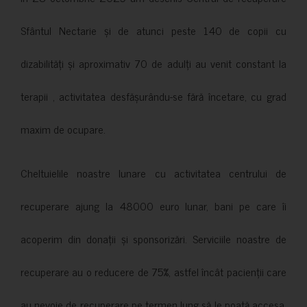
Sfântul Nectarie și de atunci peste 140 de copii cu
dizabilități și aproximativ 70 de adulți au venit constant la
terapii , activitatea desfășurându-se fără încetare, cu grad
maxim de ocupare.
Cheltuielile noastre lunare cu activitatea centrului de
recuperare ajung la 48000 euro lunar, bani pe care îi
acoperim din donații și sponsorizări. Serviciile noastre de
recuperare au o reducere de 75%, astfel încât pacienții care
au nevoie de recuperare pe termen lung să le poată accesa.