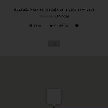
Bluză adulți- iubirea, credința, generozitatea vindecă
150 RON
130 RON
Detalii
CUMPARA
1
-