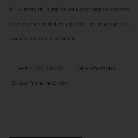
lor. Nu ezitați să îi ajutați pe cei a căror viață s-a schimbat
brusc în urma accidentelor și pe copiii nevinovati care s-au
născut cu probleme de sănătate!
Telefon: 0721 366 252 E-Mail:
info@mnf.ro
Str. Aron Pumnul, nr 19, Cihei