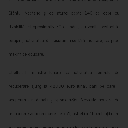
Sfântul Nectarie și de atunci peste 140 de copii cu
dizabilități și aproximativ 70 de adulți au venit constant la
terapii , activitatea desfășurându-se fără încetare, cu grad
maxim de ocupare.
Cheltuielile noastre lunare cu activitatea centrului de
recuperare ajung la 48000 euro lunar, bani pe care îi
acoperim din donații și sponsorizări. Serviciile noastre de
recuperare au o reducere de 75%, astfel încât pacienții care
au nevoie de recuperare pe termen lung să le poată accesa.