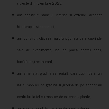
slujește din noiembrie 2025;
am construit manejul interior și exterior, destinat
hipoterapiei și echitației;
am construit clădirea multifuncțională care cuprinde
sală de evenimente, loc de joacă pentru copii,
bucătărie și restaurant;
am amenajat grădina senzorială, care cuprinde și un
iaz și mobilier de grădină și grădina de pe acoperisul
centrului, la fel cu mobilier de exterior și plante;
am montat locul de joacă pentru copii exterior;