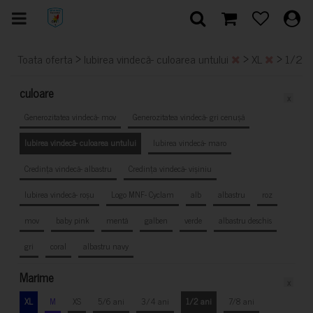
>
>
>
Toata oferta
Iubirea vindecă- culoarea untului
XL
1/2 a
culoare
x
Generozitatea vindecă- mov
Generozitatea vindecă- gri cenușă
Iubirea vindecă- culoarea untului
Iubirea vindecă- maro
Credința vindecă- albastru
Credința vindecă- vișiniu
Iubirea vindecă- roșu
Logo MNF- Cyclam
alb
albastru
roz
mov
baby pink
mentă
galben
verde
albastru deschis
gri
coral
albastru navy
Marime
x
XL
M
XS
5/6 ani
3/4 ani
1/2 ani
7/8 ani