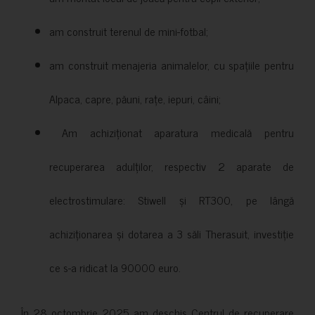
am construit terenul de mini-fotbal;
am construit menajeria animalelor, cu spațiile pentru
Alpaca, capre, păuni, rațe, iepuri, câini;
Am achiziționat aparatura medicală pentru
recuperarea adulților, respectiv 2 aparate de
electrostimulare: Stiwell și RT300, pe lângă
achiziționarea și dotarea a 3 săli Therasuit, investiție
ce s-a ridicat la 90000 euro.
În 28 octombrie 2025 am deschis Centrul de recuperare