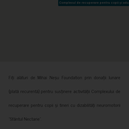
Complexul de recuperare pentru copii și adult
Complexul de recuperare pentru copii și adult
Fiți alături de Mihai Neșu Foundation prin donații lunare
(plată recurentă) pentru susținere activității Complexului de
recuperare pentru copii și tineri cu dizabilități neuromotorii
”Sfântul Nectarie”.