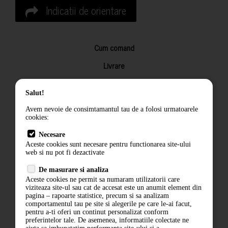
Indicatii de orientare
Cum comand
Livrare
Returnarea produselor
Salut!
Termeni si conditii
Avem nevoie de consimtamantul tau de a folosi urmatoarele
Contact
cookies:
ANPC
Necesare
Aceste cookies sunt necesare pentru functionarea site-ului
Termeni si conditii
web si nu pot fi dezactivate
De masurare si analiza
Politica de confidentialitate
Aceste cookies ne permit sa numaram utilizatorii care
viziteaza site-ul sau cat de accesat este un anumit element din
ANPC
pagina – rapoarte statistice, precum si sa analizam
comportamentul tau pe site si alegerile pe care le-ai facut,
pentru a-ti oferi un continut personalizat conform
preferintelor tale. De asemenea, informatiile colectate ne