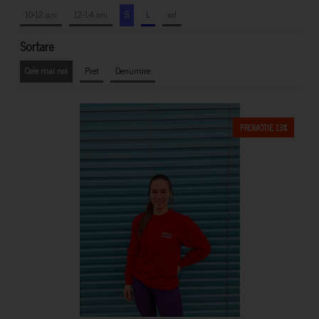
10-12 ani
12-14 ani
S
L
xxl
Sortare
Cele mai noi
Pret
Denumire
PROMOTIE 13%