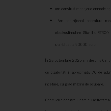
am construit menajeria animalelor, cu
Am achiziționat aparatura medi
electrostimulare: Stiwell și RT300, 
s-a ridicat la 90000 euro.
În 28 octombrie 2025 am deschis Centrul
cu dizabilități și aproximativ 70 de adul
încetare, cu grad maxim de ocupare.
Cheltuielile noastre lunare cu activitate