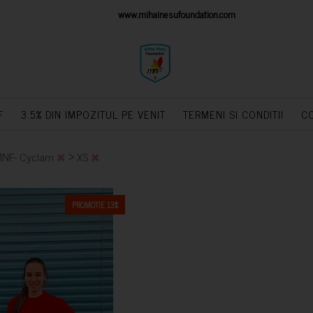
IONS PLATFORM
www.mihainesufoundation.com
powere
F
3.5% DIN IMPOZITUL PE VENIT
TERMENI SI CONDITII
C
>
MNF- Cyclam
XS
PROMOTIE 13%
CUMPARA