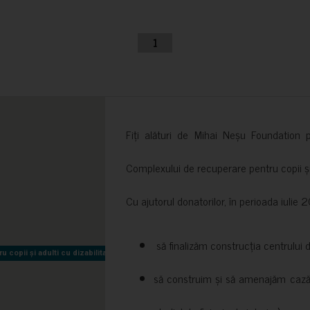
1
Fiți alături de Mihai Neșu Foundation pr
Complexului de recuperare pentru copii și t
Cu ajutorul donatorilor, în perioada iuli
să finalizăm construcția centrului 
copii și adulti cu dizabilitati neuromotorii Sfântul Nectarie
copii și adulti cu dizabilitati neuromotorii Sfântul Nectarie
să construim și să amenajăm cazări