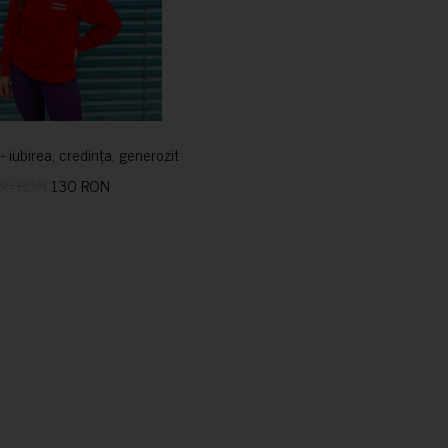
i- iubirea, credința, generozitatea vindecă
50 RON
130 RON