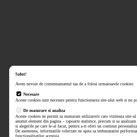
Salut!
Avem nevoie de consimtamantul tau de a folosi urmatoarele cookies:
Necesare
Aceste cookies sunt necesare pentru functionarea site-ului web si nu po
De masurare si analiza
Aceste cookies ne permit sa numaram utilizatorii care viziteaza site-ul 
anumit element din pagina – rapoarte statistice, precum si sa analiza
si alegerile pe care le-ai facut, pentru a-ti oferi un continut personaliz
De asemenea, informatiile colectate ne ajuta sa imbunatatim performant
functionalitatilor acestuia.