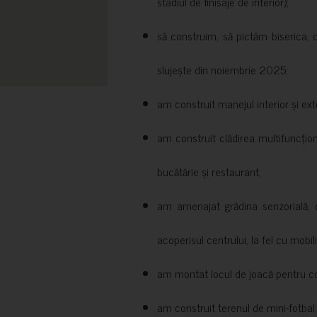
stadiul de finisaje de interior);
să construim, să pictăm biserica, 
slujește din noiembrie 2025;
am construit manejul interior și exte
am construit clădirea multifuncțio
bucătărie și restaurant;
am amenajat grădina senzorială, c
acoperisul centrului, la fel cu mobili
am montat locul de joacă pentru cop
am construit terenul de mini-fotbal;