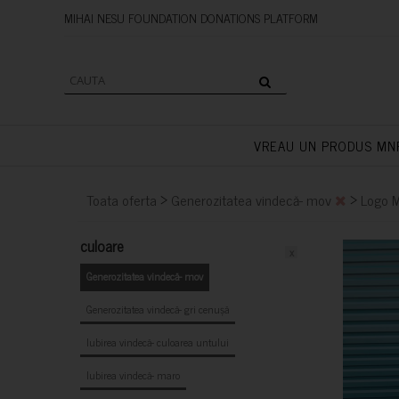
MIHAI NESU FOUNDATION DONAT
VREAU UN PRODUS MN
>
>
Toata oferta
Generozitatea vindecă- mov
Logo 
culoare
x
Generozitatea vindecă- mov
Generozitatea vindecă- gri cenușă
Iubirea vindecă- culoarea untului
Iubirea vindecă- maro