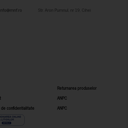
info@mnf.ro
Str. Aron Pumnul, nr 19, Cihei
Returnarea produselor
t
ANPC
a de confidentialitate
ANPC