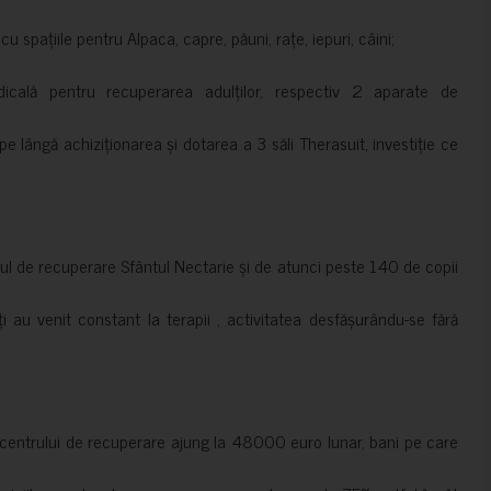
 spațiile pentru Alpaca, capre, păuni, rațe, iepuri, câini;
cală pentru recuperarea adulților, respectiv 2 aparate de
pe lângă achiziționarea și dotarea a 3 săli Therasuit, investiție ce
 de recuperare Sfântul Nectarie și de atunci peste 140 de copii
ți au venit constant la terapii , activitatea desfășurându-se fără
a centrului de recuperare ajung la 48000 euro lunar, bani pe care