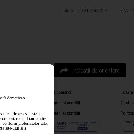
Telefon: 0721 366 252 E-Mail:
Indicatii de orientare
Cum comand
Livrare
t fi dezactivate
Termeni si conditii
Contac
Termeni si conditii
Politic
sau cat de accesat este un
m comportamentul tau pe site
at conform preferintelor tale.
a site-ului si a