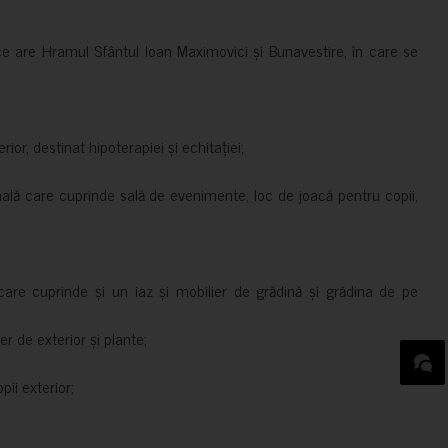
ce are Hramul Sfântul Ioan Maximovici și Bunavestire, în care se
rior, destinat hipoterapiei și echitației;
nală care cuprinde sală de evenimente, loc de joacă pentru copii,
are cuprinde și un iaz și mobilier de grădină și grădina de pe
er de exterior și plante;
ii exterior;