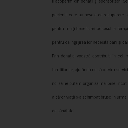
îi acoperim din donații și sponsorizări. S
pacienții care au nevoie de recuperare p
pentru mulți beneficiari accesul la terapi
pentru că îngrijirea lor necesită bani și oa
Prin donația voastră contribuiți în cel 
familiilor lor, ajutându-ne să oferim servic
noi să ne putem organiza mai bine, încât să
a căror viață s-a schimbat brusc în urma 
de sănătate!