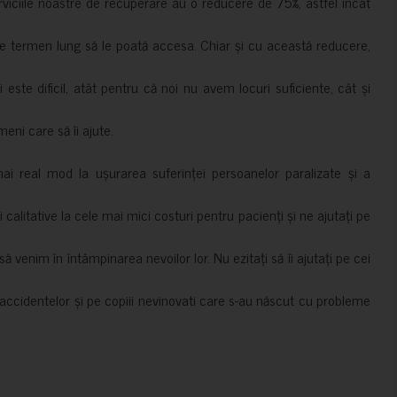
erviciile noastre de recuperare au o reducere de 75%, astfel încât
e termen lung să le poată accesa. Chiar și cu această reducere,
i este dificil, atât pentru că noi nu avem locuri suficiente, cât și
meni care să îi ajute.
mai real mod la ușurarea suferinței persoanelor paralizate și a
ii calitative la cele mai mici costuri pentru pacienți și ne ajutați pe
 venim în întâmpinarea nevoilor lor. Nu ezitați să îi ajutați pe cei
accidentelor și pe copiii nevinovati care s-au născut cu probleme