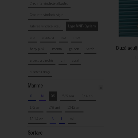
Credința vindecă- albastru
Credința vindecă- vișiniu
Iubirea vindecă- roșu
Logo MNF- Cyclam
alb
albastru
roz
mov
Bluză adulț
baby pink
mentă
galben
verde
1
albastru deschis
gri
coral
albastru navy
Marime
x
XL
M
XS
5/6 ani
3/4 ani
1/2 ani
7/8 ani
10-12 ani
12-14 ani
S
L
xxl
Sortare