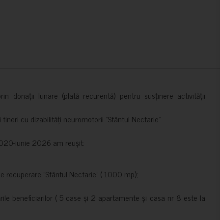
in donații lunare (plată recurentă) pentru susținere activității
ineri cu dizabilități neuromotorii ”Sfântul Nectarie”.
e 2020-iunie 2026 am reușit:
de recuperare ”Sfântul Nectarie” ( 1000 mp);
le beneficiarilor ( 5 case și 2 apartamente și casa nr 8 este la