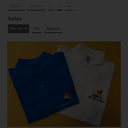
10-12 ani
12-14 ani
S
L
xxl
Sortare
Cele mai noi
Pret
Denumire