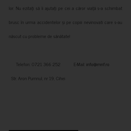
lor. Nu ezitați să îi ajutați pe cei a căror viață s-a schimbat
brusc în urma accidentelor și pe copiii nevinovati care s-au
născut cu probleme de sănătate!
Telefon: 0721 366 252 E-Mail:
info@mnf.ro
Str. Aron Pumnul, nr 19, Cihei