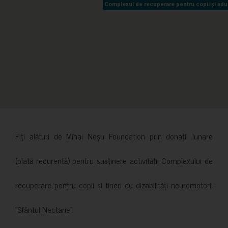
Complexul de recuperare pentru copii și adult
Complexul de recuperare pentru copii și adult
Fiți alături de Mihai Neșu Foundation prin donații lunare
(plată recurentă) pentru susținere activității Complexului de
recuperare pentru copii și tineri cu dizabilități neuromotorii
”Sfântul Nectarie”.