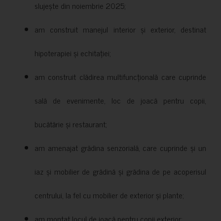
slujește din noiembrie 2025;
am construit manejul interior și exterior, destinat
hipoterapiei și echitației;
am construit clădirea multifuncțională care cuprinde
sală de evenimente, loc de joacă pentru copii,
bucătărie și restaurant;
am amenajat grădina senzorială, care cuprinde și un
iaz și mobilier de grădină și grădina de pe acoperisul
centrului, la fel cu mobilier de exterior și plante;
am montat locul de joacă pentru copii exterior;