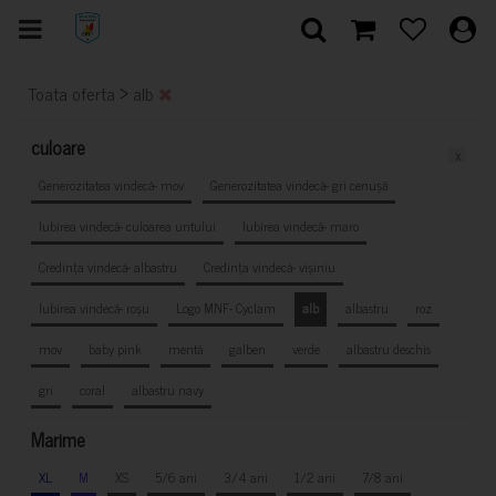
>
Toata oferta
alb
culoare
x
Generozitatea vindecă- mov
Generozitatea vindecă- gri cenușă
Iubirea vindecă- culoarea untului
Iubirea vindecă- maro
Credința vindecă- albastru
Credința vindecă- vișiniu
Iubirea vindecă- roșu
Logo MNF- Cyclam
alb
albastru
roz
mov
baby pink
mentă
galben
verde
albastru deschis
gri
coral
albastru navy
Marime
XL
M
XS
5/6 ani
3/4 ani
1/2 ani
7/8 ani