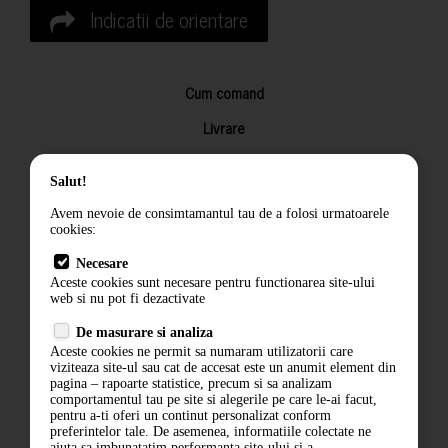
Indicatii de orientare
Cum comand
Livrare
Returnarea produselor
Salut!
Termeni si conditii
Avem nevoie de consimtamantul tau de a folosi urmatoarele
Contact
cookies:
ANPC
Necesare
Aceste cookies sunt necesare pentru functionarea site-ului
Termeni si conditii
web si nu pot fi dezactivate
Politica de confidentialitate
De masurare si analiza
Aceste cookies ne permit sa numaram utilizatorii care
ANPC
viziteaza site-ul sau cat de accesat este un anumit element din
pagina – rapoarte statistice, precum si sa analizam
comportamentul tau pe site si alegerile pe care le-ai facut,
pentru a-ti oferi un continut personalizat conform
preferintelor tale. De asemenea, informatiile colectate ne
ajuta sa imbunatatim performanta site-ului si a