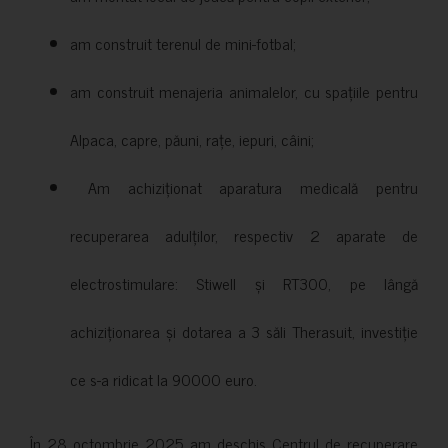
am construit terenul de mini-fotbal;
am construit menajeria animalelor, cu spațiile pentru
Alpaca, capre, păuni, rațe, iepuri, câini;
Am achiziționat aparatura medicală pentru
recuperarea adulților, respectiv 2 aparate de
electrostimulare: Stiwell și RT300, pe lângă
achiziționarea și dotarea a 3 săli Therasuit, investiție
ce s-a ridicat la 90000 euro.
În 28 octombrie 2025 am deschis Centrul de recuperare