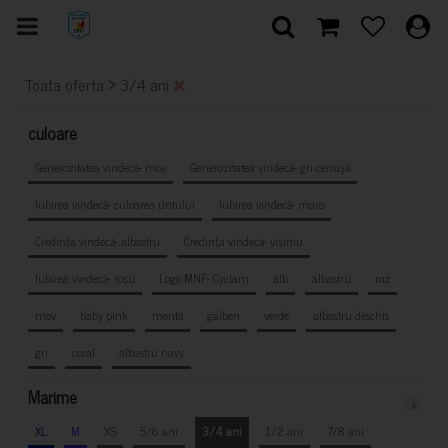
>
Toata oferta
3/4 ani
culoare
Generozitatea vindecă- mov
Generozitatea vindecă- gri cenușă
Iubirea vindecă- culoarea untului
Iubirea vindecă- maro
Credința vindecă- albastru
Credința vindecă- vișiniu
Iubirea vindecă- roșu
Logo MNF- Cyclam
alb
albastru
roz
mov
baby pink
mentă
galben
verde
albastru deschis
gri
coral
albastru navy
Marime
x
XL
M
XS
5/6 ani
3/4 ani
1/2 ani
7/8 ani