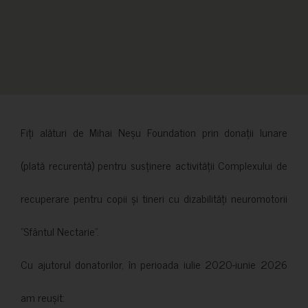
Fiți alături de Mihai Neșu Foundation prin donații lunare
(plată recurentă) pentru susținere activității Complexului de
recuperare pentru copii și tineri cu dizabilități neuromotorii
”Sfântul Nectarie”.
Cu ajutorul donatorilor, în perioada iulie 2020-iunie 2026
am reușit: