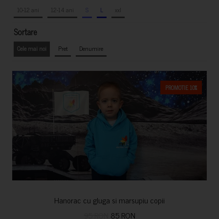
10-12 ani
12-14 ani
S
L
xxl
Sortare
Cele mai noi
Pret
Denumire
PROMOTIE 10%
Hanorac cu gluga si marsupiu copii
95 RON
85 RON