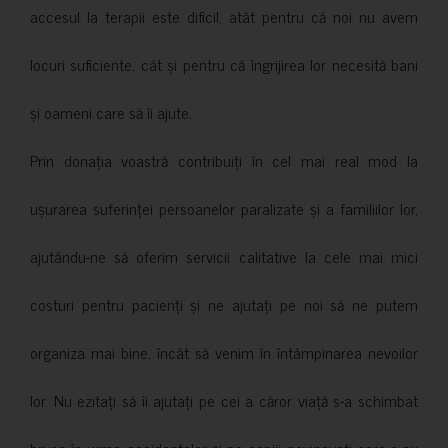
accesul la terapii este dificil, atât pentru că noi nu avem
locuri suficiente, cât și pentru că îngrijirea lor necesită bani
și oameni care să îi ajute.
Prin donația voastră contribuiți în cel mai real mod la
ușurarea suferinței persoanelor paralizate și a familiilor lor,
ajutându-ne să oferim servicii calitative la cele mai mici
costuri pentru pacienți și ne ajutați pe noi să ne putem
organiza mai bine, încât să venim în întâmpinarea nevoilor
lor. Nu ezitați să îi ajutați pe cei a căror viață s-a schimbat
brusc în urma accidentelor și pe copiii nevinovati care s-au