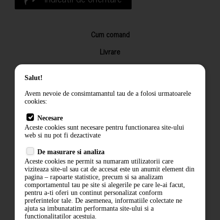
Cum comand
Livrare
Returnarea produselor
Salut!
Termeni si conditii
Avem nevoie de consimtamantul tau de a folosi urmatoarele
Contact
cookies:
ANPC
Necesare
Aceste cookies sunt necesare pentru functionarea site-ului
Termeni si conditii
web si nu pot fi dezactivate
De masurare si analiza
Politica de confidentialitate
Aceste cookies ne permit sa numaram utilizatorii care
viziteaza site-ul sau cat de accesat este un anumit element din
ANPC
pagina – rapoarte statistice, precum si sa analizam
comportamentul tau pe site si alegerile pe care le-ai facut,
pentru a-ti oferi un continut personalizat conform
preferintelor tale. De asemenea, informatiile colectate ne
ajuta sa imbunatatim performanta site-ului si a
functionalitatilor acestuia.