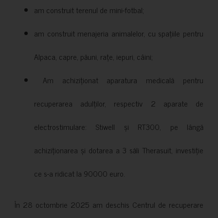
am construit terenul de mini-fotbal;
am construit menajeria animalelor, cu spațiile pentru
Alpaca, capre, păuni, rațe, iepuri, câini;
Am achiziționat aparatura medicală pentru
recuperarea adulților, respectiv 2 aparate de
electrostimulare: Stiwell și RT300, pe lângă
achiziționarea și dotarea a 3 săli Therasuit, investiție
ce s-a ridicat la 90000 euro.
În 28 octombrie 2025 am deschis Centrul de recuperare