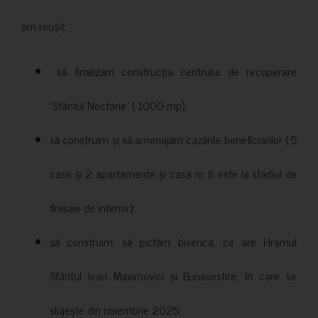
am reușit:
să finalizăm construcția centrului de recuperare
”Sfântul Nectarie” ( 1000 mp);
să construim și să amenajăm cazările beneficiarilor ( 5
case și 2 apartamente și casa nr 8 este la stadiul de
finisaje de interior);
să construim, să pictăm biserica, ce are Hramul
Sfântul Ioan Maximovici și Bunavestire, în care se
slujește din noiembrie 2025;