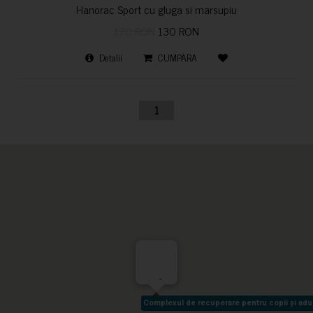
Hanorac Sport cu gluga si marsupiu
170 RON
130 RON
Detalii
CUMPARA
1
-
Complexul de recuperare pentru copii și adult
Complexul de recuperare pentru copii și adult