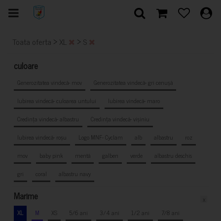
>
>
Toata oferta
XL
S
culoare
Generozitatea vindecă- mov
Generozitatea vindecă- gri cenușă
Iubirea vindecă- culoarea untului
Iubirea vindecă- maro
Credința vindecă- albastru
Credința vindecă- vișiniu
Iubirea vindecă- roșu
Logo MNF- Cyclam
alb
albastru
roz
mov
baby pink
mentă
galben
verde
albastru deschis
gri
coral
albastru navy
Marime
x
XL
M
XS
5/6 ani
3/4 ani
1/2 ani
7/8 ani