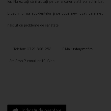
lor. Nu ezitați să îi ajutați pe cei a căror viață s-a schimbat
brusc în urma accidentelor și pe copiii nevinovati care s-au
născut cu probleme de sănătate!
Telefon: 0721 366 252 E-Mail:
info@mnf.ro
Str. Aron Pumnul, nr 19, Cihei
Indicatii de orientare