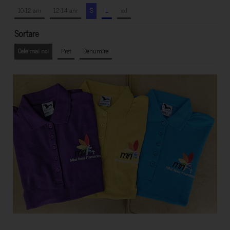
10-12 ani
12-14 ani
S
L
xxl
Sortare
Cele mai noi
Pret
Denumire