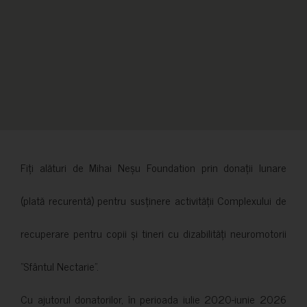
Fiți alături de Mihai Neșu Foundation prin donații lunare
(plată recurentă) pentru susținere activității Complexului de
recuperare pentru copii și tineri cu dizabilități neuromotorii
”Sfântul Nectarie”.
Cu ajutorul donatorilor, în perioada iulie 2020-iunie 2026