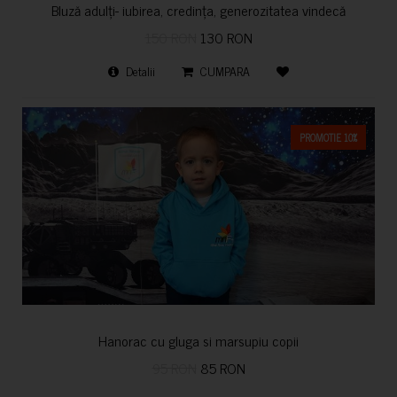
Bluză adulți- iubirea, credința, generozitatea vindecă
150 RON
130 RON
Detalii
CUMPARA
PROMOTIE 10%
Hanorac cu gluga si marsupiu copii
95 RON
85 RON