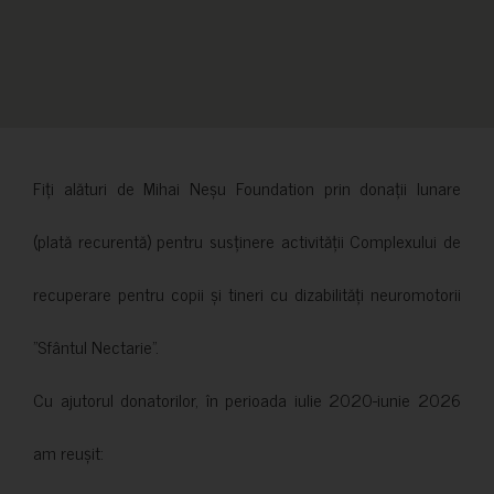
Fiți alături de Mihai Neșu Foundation prin donații lunare
(plată recurentă) pentru susținere activității Complexului de
recuperare pentru copii și tineri cu dizabilități neuromotorii
”Sfântul Nectarie”.
Cu ajutorul donatorilor, în perioada iulie 2020-iunie 2026
am reușit: