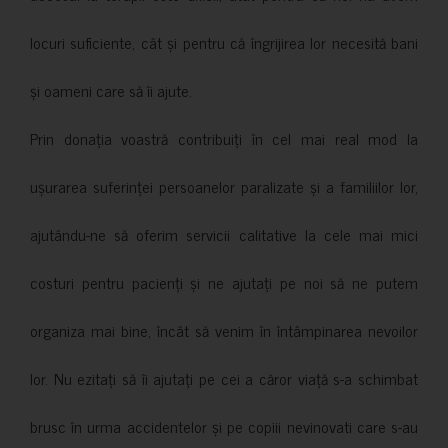
locuri suficiente, cât și pentru că îngrijirea lor necesită bani
și oameni care să îi ajute.
Prin donația voastră contribuiți în cel mai real mod la
ușurarea suferinței persoanelor paralizate și a familiilor lor,
ajutându-ne să oferim servicii calitative la cele mai mici
costuri pentru pacienți și ne ajutați pe noi să ne putem
organiza mai bine, încât să venim în întâmpinarea nevoilor
lor. Nu ezitați să îi ajutați pe cei a căror viață s-a schimbat
brusc în urma accidentelor și pe copiii nevinovati care s-au