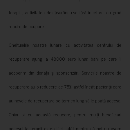
terapii , activitatea desfășurându-se fără încetare, cu grad
maxim de ocupare.
Cheltuielile noastre lunare cu activitatea centrului de
recuperare ajung la 48000 euro lunar, bani pe care îi
acoperim din donații și sponsorizări. Serviciile noastre de
recuperare au o reducere de 75%, astfel încât pacienții care
au nevoie de recuperare pe termen lung să le poată accesa.
Chiar și cu această reducere, pentru mulți beneficiari
accesul la terapii este dificil, atât pentru că noi nu avem