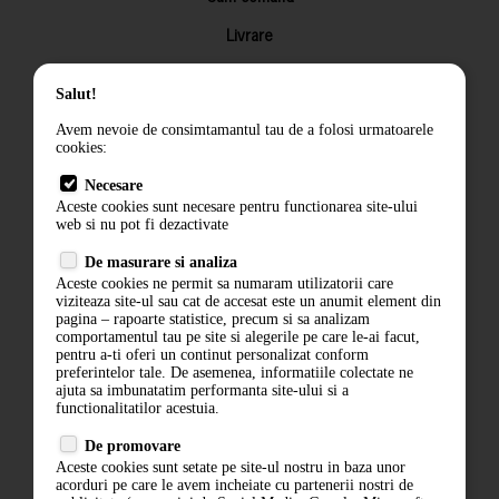
Livrare
Returnarea produselor
Salut!
Termeni si conditii
Avem nevoie de consimtamantul tau de a folosi urmatoarele
Contact
cookies:
ANPC
Necesare
Aceste cookies sunt necesare pentru functionarea site-ului
Termeni si conditii
web si nu pot fi dezactivate
Politica de confidentialitate
De masurare si analiza
Aceste cookies ne permit sa numaram utilizatorii care
ANPC
viziteaza site-ul sau cat de accesat este un anumit element din
pagina – rapoarte statistice, precum si sa analizam
comportamentul tau pe site si alegerile pe care le-ai facut,
pentru a-ti oferi un continut personalizat conform
preferintelor tale. De asemenea, informatiile colectate ne
ajuta sa imbunatatim performanta site-ului si a
functionalitatilor acestuia.
De promovare
Aceste cookies sunt setate pe site-ul nostru in baza unor
acorduri pe care le avem incheiate cu partenerii nostri de
ABONARE LA NEWSLETTER