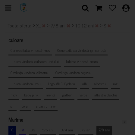
>
>
>
>
Toata oferta
XL
7/8 ani
10-12 ani
S
culoare
Generozitatea vindecă- mov
Generozitatea vindecă- gri cenușă
Iubirea vindecă- culoarea untului
Iubirea vindecă- maro
Credința vindecă- albastru
Credința vindecă- vișiniu
Iubirea vindecă- roșu
Logo MNF- Cyclam
alb
albastru
roz
mov
baby pink
mentă
galben
verde
albastru deschis
gri
coral
albastru navy
Marime
x
XL
M
XS
5/6 ani
3/4 ani
1/2 ani
7/8 ani