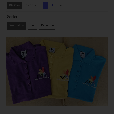
10-12 ani
12-14 ani
S
L
xxl
Sortare
Cele mai noi
Pret
Denumire