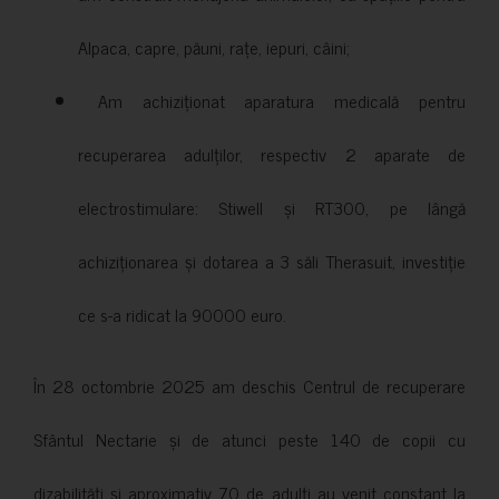
Alpaca, capre, păuni, rațe, iepuri, câini;
Am achiziționat aparatura medicală pentru
recuperarea adulților, respectiv 2 aparate de
electrostimulare: Stiwell și RT300, pe lângă
achiziționarea și dotarea a 3 săli Therasuit, investiție
ce s-a ridicat la 90000 euro.
În 28 octombrie 2025 am deschis Centrul de recuperare
Sfântul Nectarie și de atunci peste 140 de copii cu
dizabilități și aproximativ 70 de adulți au venit constant la