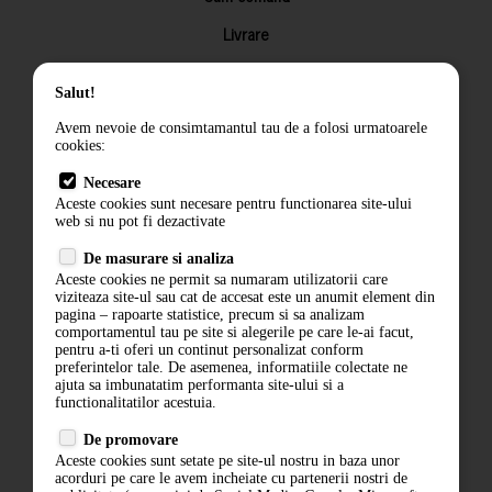
Livrare
Returnarea produselor
Salut!
Termeni si conditii
Avem nevoie de consimtamantul tau de a folosi urmatoarele
Contact
cookies:
ANPC
Necesare
Aceste cookies sunt necesare pentru functionarea site-ului
Termeni si conditii
web si nu pot fi dezactivate
Politica de confidentialitate
De masurare si analiza
Aceste cookies ne permit sa numaram utilizatorii care
ANPC
viziteaza site-ul sau cat de accesat este un anumit element din
pagina – rapoarte statistice, precum si sa analizam
comportamentul tau pe site si alegerile pe care le-ai facut,
pentru a-ti oferi un continut personalizat conform
preferintelor tale. De asemenea, informatiile colectate ne
ajuta sa imbunatatim performanta site-ului si a
functionalitatilor acestuia.
De promovare
Aceste cookies sunt setate pe site-ul nostru in baza unor
acorduri pe care le avem incheiate cu partenerii nostri de
ABONARE LA NEWSLETTER