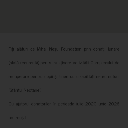
Fiți alături de Mihai Neșu Foundation prin donații lunare
(plată recurentă) pentru susținere activității Complexului de
recuperare pentru copii și tineri cu dizabilități neuromotorii
”Sfântul Nectarie”.
Cu ajutorul donatorilor, în perioada iulie 2020-iunie 2026
am reușit: