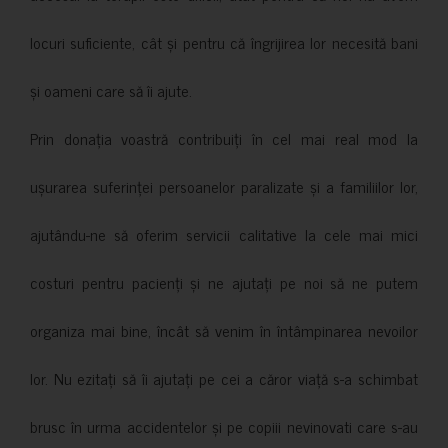
locuri suficiente, cât și pentru că îngrijirea lor necesită bani
și oameni care să îi ajute.
Prin donația voastră contribuiți în cel mai real mod la
ușurarea suferinței persoanelor paralizate și a familiilor lor,
ajutându-ne să oferim servicii calitative la cele mai mici
costuri pentru pacienți și ne ajutați pe noi să ne putem
organiza mai bine, încât să venim în întâmpinarea nevoilor
lor. Nu ezitați să îi ajutați pe cei a căror viață s-a schimbat
brusc în urma accidentelor și pe copiii nevinovati care s-au