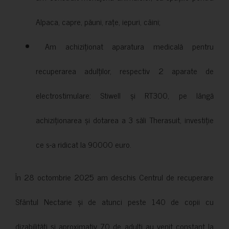
Alpaca, capre, păuni, rațe, iepuri, câini;
Am achiziționat aparatura medicală pentru
recuperarea adulților, respectiv 2 aparate de
electrostimulare: Stiwell și RT300, pe lângă
achiziționarea și dotarea a 3 săli Therasuit, investiție
ce s-a ridicat la 90000 euro.
În 28 octombrie 2025 am deschis Centrul de recuperare
Sfântul Nectarie și de atunci peste 140 de copii cu
dizabilități și aproximativ 70 de adulți au venit constant la