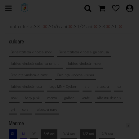
>
>
>
>
>
Toata oferta
XL
5/6 ani
1/2 ani
S
L
culoare
Generozitatea vindecă- mov
Generozitatea vindecă- gri cenușă
Iubirea vindecă- culoarea untului
Iubirea vindecă- maro
Credința vindecă- albastru
Credința vindecă- vișiniu
Iubirea vindecă- roșu
Logo MNF- Cyclam
alb
albastru
roz
mov
baby pink
mentă
galben
verde
albastru deschis
gri
coral
albastru navy
Marime
x
XL
M
XS
5/6 ani
3/4 ani
1/2 ani
7/8 ani