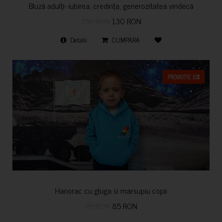
Bluză adulți- iubirea, credința, generozitatea vindecă
150 RON
130 RON
Detalii
CUMPARA
PROMOTIE 10%
Hanorac cu gluga si marsupiu copii
95 RON
85 RON