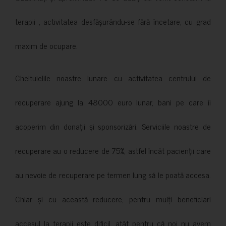
terapii , activitatea desfășurându-se fără încetare, cu grad
maxim de ocupare.
Cheltuielile noastre lunare cu activitatea centrului de
recuperare ajung la 48000 euro lunar, bani pe care îi
acoperim din donații și sponsorizări. Serviciile noastre de
recuperare au o reducere de 75%, astfel încât pacienții care
au nevoie de recuperare pe termen lung să le poată accesa.
Chiar și cu această reducere, pentru mulți beneficiari
accesul la terapii este dificil, atât pentru că noi nu avem