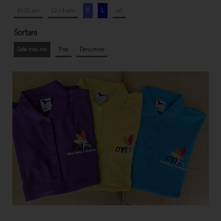
10-12 ani
12-14 ani
S
L
xxl
Sortare
Cele mai noi
Pret
Denumire