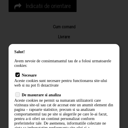
Indicatii de orientare
Cum comand
Livrare
Returnarea produselor
Salut!
Termeni si conditii
Avem nevoie de consimtamantul tau de a folosi urmatoarele
Contact
cookies:
ANPC
Necesare
Aceste cookies sunt necesare pentru functionarea site-ului
Termeni si conditii
web si nu pot fi dezactivate
De masurare si analiza
Politica de confidentialitate
Aceste cookies ne permit sa numaram utilizatorii care
viziteaza site-ul sau cat de accesat este un anumit element din
ANPC
pagina – rapoarte statistice, precum si sa analizam
comportamentul tau pe site si alegerile pe care le-ai facut,
pentru a-ti oferi un continut personalizat conform
preferintelor tale. De asemenea, informatiile colectate ne
ajuta sa imbunatatim performanta site-ului si a