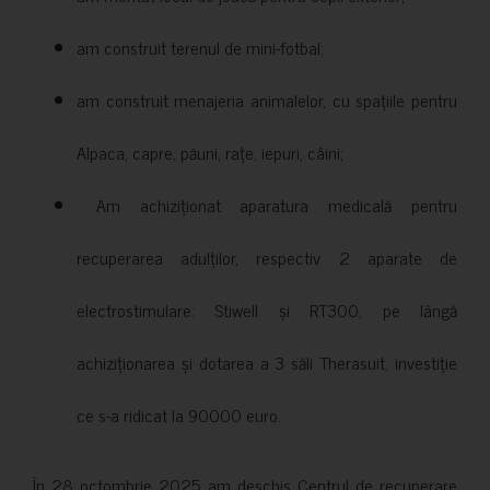
am construit terenul de mini-fotbal;
am construit menajeria animalelor, cu spațiile pentru
Alpaca, capre, păuni, rațe, iepuri, câini;
Am achiziționat aparatura medicală pentru
recuperarea adulților, respectiv 2 aparate de
electrostimulare: Stiwell și RT300, pe lângă
achiziționarea și dotarea a 3 săli Therasuit, investiție
ce s-a ridicat la 90000 euro.
În 28 octombrie 2025 am deschis Centrul de recuperare