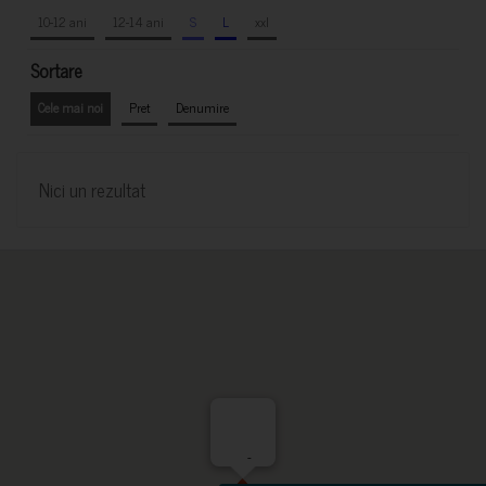
10-12 ani
12-14 ani
S
L
xxl
Sortare
Cele mai noi
Pret
Denumire
Nici un rezultat
-