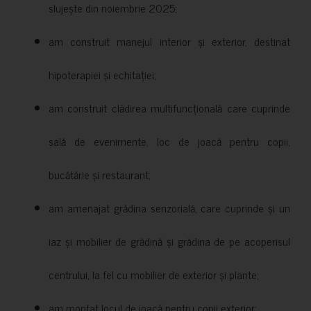
slujește din noiembrie 2025;
am construit manejul interior și exterior, destinat
hipoterapiei și echitației;
am construit clădirea multifuncțională care cuprinde
sală de evenimente, loc de joacă pentru copii,
bucătărie și restaurant;
am amenajat grădina senzorială, care cuprinde și un
iaz și mobilier de grădină și grădina de pe acoperisul
centrului, la fel cu mobilier de exterior și plante;
am montat locul de joacă pentru copii exterior;