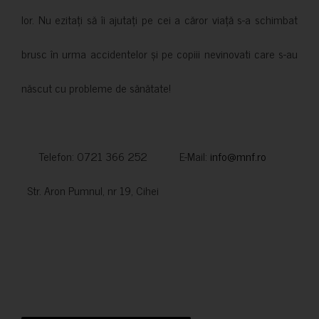
lor. Nu ezitați să îi ajutați pe cei a căror viață s-a schimbat
brusc în urma accidentelor și pe copiii nevinovati care s-au
născut cu probleme de sănătate!
Telefon: 0721 366 252 E-Mail:
info@mnf.ro
Str. Aron Pumnul, nr 19, Cihei