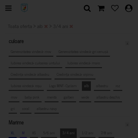
>
>
Toata oferta
alb
3/4 ani
culoare
x
Generozitatea vindecă- mov
Generozitatea vindecă- gri cenușă
Iubirea vindecă- culoarea untului
Iubirea vindecă- maro
Credința vindecă- albastru
Credința vindecă- vișiniu
Iubirea vindecă- roșu
Logo MNF- Cyclam
alb
albastru
roz
mov
baby pink
mentă
galben
verde
albastru deschis
gri
coral
albastru navy
Marime
x
XL
M
XS
5/6 ani
3/4 ani
1/2 ani
7/8 ani