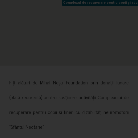
Complexul de recuperare pentru copii și adult
Complexul de recuperare pentru copii și adult
Fiți alături de Mihai Neșu Foundation prin donații lunare
(plată recurentă) pentru susținere activității Complexului de
recuperare pentru copii și tineri cu dizabilități neuromotorii
”Sfântul Nectarie”.