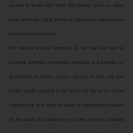
accesul la terapii este dificil, atât pentru că noi nu avem
locuri suficiente, cât și pentru că îngrijirea lor necesită bani
și oameni care să îi ajute.
Prin donația voastră contribuiți în cel mai real mod la
ușurarea suferinței persoanelor paralizate și a familiilor lor,
ajutându-ne să oferim servicii calitative la cele mai mici
costuri pentru pacienți și ne ajutați pe noi să ne putem
organiza mai bine, încât să venim în întâmpinarea nevoilor
lor. Nu ezitați să îi ajutați pe cei a căror viață s-a schimbat
brusc în urma accidentelor și pe copiii nevinovati care s-au