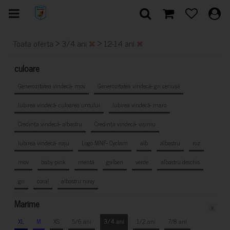
>
>
Toata oferta
3/4 ani
12-14 ani
culoare
Generozitatea vindecă- mov
Generozitatea vindecă- gri cenușă
Iubirea vindecă- culoarea untului
Iubirea vindecă- maro
Credința vindecă- albastru
Credința vindecă- vișiniu
Iubirea vindecă- roșu
Logo MNF- Cyclam
alb
albastru
roz
mov
baby pink
mentă
galben
verde
albastru deschis
gri
coral
albastru navy
Marime
x
XL
M
XS
5/6 ani
3/4 ani
1/2 ani
7/8 ani