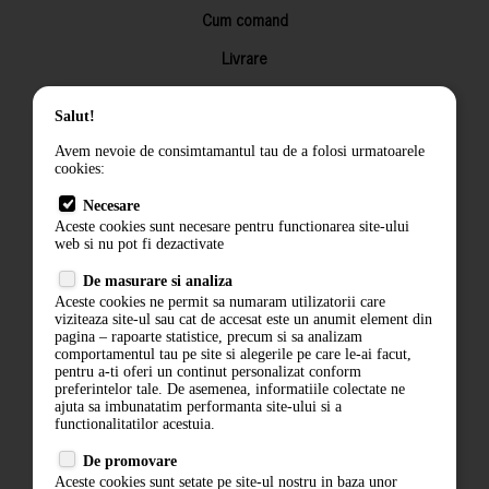
Cum comand
Livrare
Returnarea produselor
Salut!
Termeni si conditii
Avem nevoie de consimtamantul tau de a folosi urmatoarele
Contact
cookies:
ANPC
Necesare
Aceste cookies sunt necesare pentru functionarea site-ului
Termeni si conditii
web si nu pot fi dezactivate
Politica de confidentialitate
De masurare si analiza
Aceste cookies ne permit sa numaram utilizatorii care
ANPC
viziteaza site-ul sau cat de accesat este un anumit element din
pagina – rapoarte statistice, precum si sa analizam
comportamentul tau pe site si alegerile pe care le-ai facut,
pentru a-ti oferi un continut personalizat conform
preferintelor tale. De asemenea, informatiile colectate ne
ajuta sa imbunatatim performanta site-ului si a
functionalitatilor acestuia.
De promovare
Aceste cookies sunt setate pe site-ul nostru in baza unor