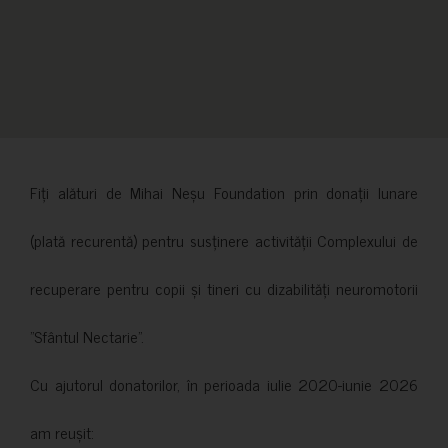
Fiți alături de Mihai Neșu Foundation prin donații lunare
(plată recurentă) pentru susținere activității Complexului de
recuperare pentru copii și tineri cu dizabilități neuromotorii
”Sfântul Nectarie”.
Cu ajutorul donatorilor, în perioada iulie 2020-iunie 2026
am reușit: