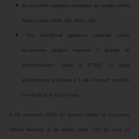
am construit menajeria animalelor, cu spațiile pentru
Alpaca, capre, păuni, rațe, iepuri, câini;
Am achiziționat aparatura medicală pentru
recuperarea adulților, respectiv 2 aparate de
electrostimulare: Stiwell și RT300, pe lângă
achiziționarea și dotarea a 3 săli Therasuit, investiție
ce s-a ridicat la 90000 euro.
În 28 octombrie 2025 am deschis Centrul de recuperare
Sfântul Nectarie și de atunci peste 140 de copii cu