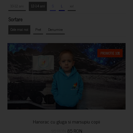
10-12 ani
12-14 ani
S
L
xxl
Sortare
Cele mai noi
Pret
Denumire
PROMOTIE 10%
Hanorac cu gluga si marsupiu copii
95 RON
85 RON