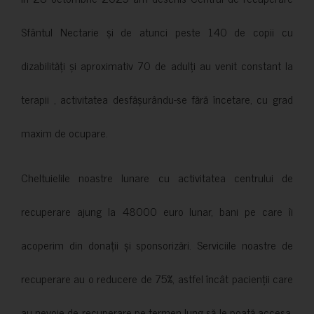
Sfântul Nectarie și de atunci peste 140 de copii cu
dizabilități și aproximativ 70 de adulți au venit constant la
terapii , activitatea desfășurându-se fără încetare, cu grad
maxim de ocupare.
Cheltuielile noastre lunare cu activitatea centrului de
recuperare ajung la 48000 euro lunar, bani pe care îi
acoperim din donații și sponsorizări. Serviciile noastre de
recuperare au o reducere de 75%, astfel încât pacienții care
au nevoie de recuperare pe termen lung să le poată accesa.