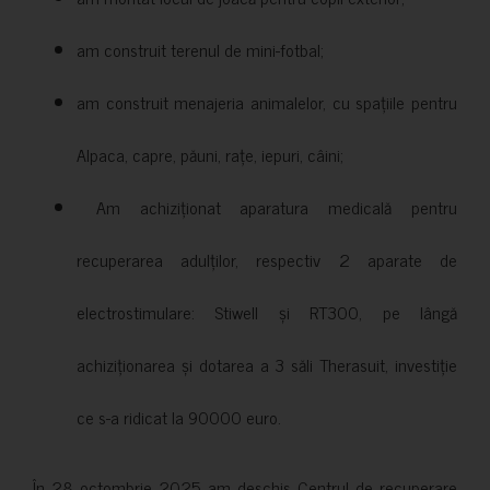
am construit terenul de mini-fotbal;
am construit menajeria animalelor, cu spațiile pentru
Alpaca, capre, păuni, rațe, iepuri, câini;
Am achiziționat aparatura medicală pentru
recuperarea adulților, respectiv 2 aparate de
electrostimulare: Stiwell și RT300, pe lângă
achiziționarea și dotarea a 3 săli Therasuit, investiție
ce s-a ridicat la 90000 euro.
În 28 octombrie 2025 am deschis Centrul de recuperare