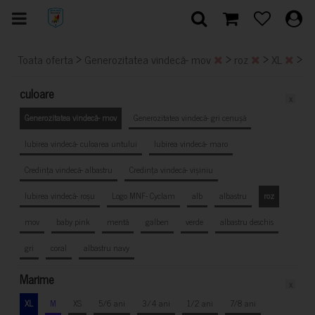
>
>
>
>
Toata oferta
Generozitatea vindecă- mov
roz
XL
S
culoare
x
Generozitatea vindecă- mov
Generozitatea vindecă- gri cenușă
Iubirea vindecă- culoarea untului
Iubirea vindecă- maro
Credința vindecă- albastru
Credința vindecă- vișiniu
Iubirea vindecă- roșu
Logo MNF- Cyclam
alb
albastru
roz
mov
baby pink
mentă
galben
verde
albastru deschis
gri
coral
albastru navy
Marime
x
XL
M
XS
5/6 ani
3/4 ani
1/2 ani
7/8 ani