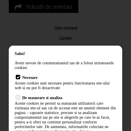
Indicatii de orientare
Cum comand
Livrare
Returnarea produselor
Salut!
Termeni si conditii
Avem nevoie de consimtamantul tau de a folosi urmatoarele
Contact
cookies:
ANPC
Necesare
Aceste cookies sunt necesare pentru functionarea site-ului
Termeni si conditii
web si nu pot fi dezactivate
Politica de confidentialitate
De masurare si analiza
Aceste cookies ne permit sa numaram utilizatorii care
ANPC
viziteaza site-ul sau cat de accesat este un anumit element din
pagina – rapoarte statistice, precum si sa analizam
comportamentul tau pe site si alegerile pe care le-ai facut,
pentru a-ti oferi un continut personalizat conform
preferintelor tale. De asemenea, informatiile colectate ne