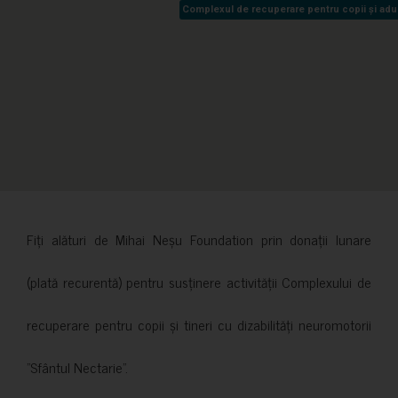
Complexul de recuperare pentru copii și adult
Complexul de recuperare pentru copii și adult
Fiți alături de Mihai Neșu Foundation prin donații lunare
(plată recurentă) pentru susținere activității Complexului de
recuperare pentru copii și tineri cu dizabilități neuromotorii
”Sfântul Nectarie”.