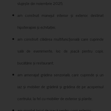
slujește din noiembrie 2025;
am construit manejul interior și exterior, destinat
hipoterapiei și echitației;
am construit clădirea multifuncțională care cuprinde
sală de evenimente, loc de joacă pentru copii,
bucătărie și restaurant;
am amenajat grădina senzorială, care cuprinde și un
iaz și mobilier de grădină și grădina de pe acoperisul
centrului, la fel cu mobilier de exterior și plante;
am montat locul de joacă pentru copii exterior;