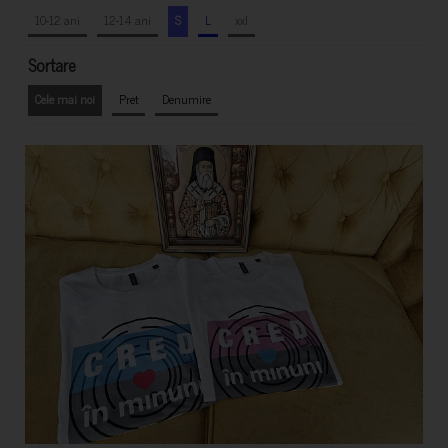
10-12 ani
12-14 ani
S
L
xxl
Sortare
Cele mai noi
Pret
Denumire