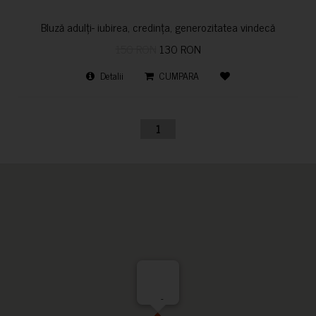
Bluză adulți- iubirea, credința, generozitatea vindecă
150 RON
130 RON
Detalii
CUMPARA
1
-