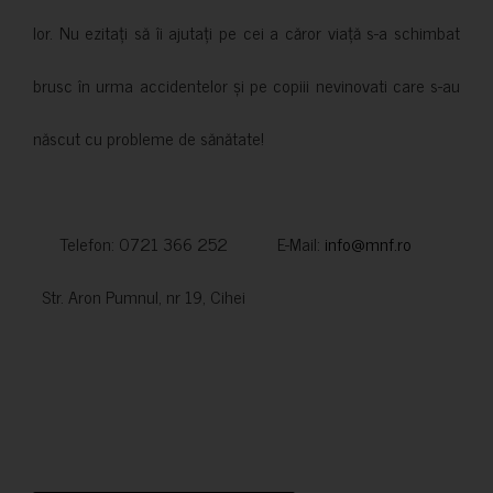
lor. Nu ezitați să îi ajutați pe cei a căror viață s-a schimbat
brusc în urma accidentelor și pe copiii nevinovati care s-au
născut cu probleme de sănătate!
Telefon: 0721 366 252 E-Mail:
info@mnf.ro
Str. Aron Pumnul, nr 19, Cihei