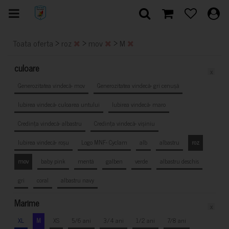
>
>
>
Toata oferta
roz
mov
M
culoare
x
Generozitatea vindecă- mov
Generozitatea vindecă- gri cenușă
Iubirea vindecă- culoarea untului
Iubirea vindecă- maro
Credința vindecă- albastru
Credința vindecă- vișiniu
Iubirea vindecă- roșu
Logo MNF- Cyclam
alb
albastru
roz
mov
baby pink
mentă
galben
verde
albastru deschis
gri
coral
albastru navy
Marime
x
XL
M
XS
5/6 ani
3/4 ani
1/2 ani
7/8 ani