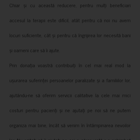
Chiar și cu această reducere, pentru mulți beneficiari
accesul la terapii este dificil, atât pentru că noi nu avem
locuri suficiente, cât și pentru că îngrijirea lor necesită bani
și oameni care să îi ajute.
Prin donația voastră contribuiți în cel mai real mod la
ușurarea suferinței persoanelor paralizate și a familiilor lor,
ajutându-ne să oferim servicii calitative la cele mai mici
costuri pentru pacienți și ne ajutați pe noi să ne putem
organiza mai bine, încât să venim în întâmpinarea nevoilor
lor. Nu ezitați să îi ajutați pe cei a căror viață s-a schimbat