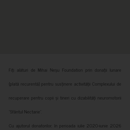
Fiți alături de Mihai Neșu Foundation prin donații lunare
(plată recurentă) pentru susținere activității Complexului de
recuperare pentru copii și tineri cu dizabilități neuromotorii
”Sfântul Nectarie”.
Cu ajutorul donatorilor, în perioada iulie 2020-iunie 2026