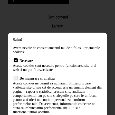
Cum comand
Livrare
Returnarea produselor
Salut!
Termeni si conditii
Avem nevoie de consimtamantul tau de a folosi urmatoarele
Contact
cookies:
ANPC
Necesare
Aceste cookies sunt necesare pentru functionarea site-ului
Termeni si conditii
web si nu pot fi dezactivate
Politica de confidentialitate
De masurare si analiza
Aceste cookies ne permit sa numaram utilizatorii care
ANPC
viziteaza site-ul sau cat de accesat este un anumit element din
pagina – rapoarte statistice, precum si sa analizam
comportamentul tau pe site si alegerile pe care le-ai facut,
pentru a-ti oferi un continut personalizat conform
preferintelor tale. De asemenea, informatiile colectate ne
ajuta sa imbunatatim performanta site-ului si a
functionalitatilor acestuia.