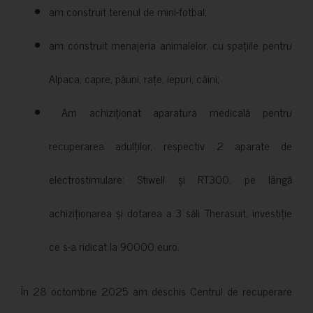
am construit terenul de mini-fotbal;
am construit menajeria animalelor, cu spațiile pentru
Alpaca, capre, păuni, rațe, iepuri, câini;
Am achiziționat aparatura medicală pentru
recuperarea adulților, respectiv 2 aparate de
electrostimulare: Stiwell și RT300, pe lângă
achiziționarea și dotarea a 3 săli Therasuit, investiție
ce s-a ridicat la 90000 euro.
În 28 octombrie 2025 am deschis Centrul de recuperare