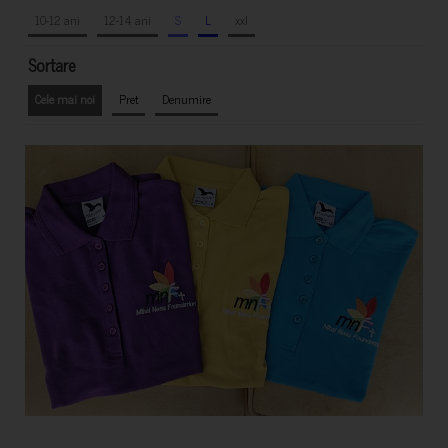
10-12 ani
12-14 ani
S
L
xxl
Sortare
Cele mai noi
Pret
Denumire