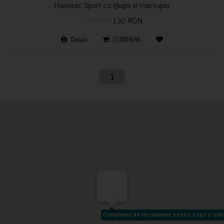
Hanorac Sport cu gluga si marsupiu
170 RON
130 RON
Detalii
CUMPARA
1
-
Complexul de recuperare pentru copii și adult
Complexul de recuperare pentru copii și adult