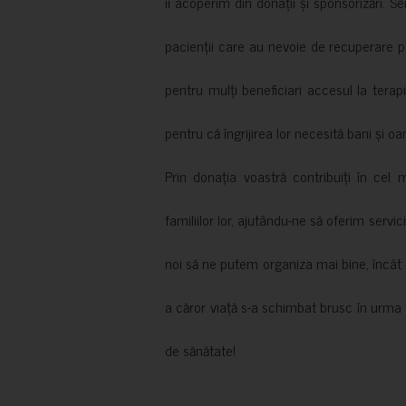
îi acoperim din donații și sponsorizări. S
pacienții care au nevoie de recuperare p
pentru mulți beneficiari accesul la terapi
pentru că îngrijirea lor necesită bani și oa
Prin donația voastră contribuiți în cel 
familiilor lor, ajutându-ne să oferim servic
noi să ne putem organiza mai bine, încât să
a căror viață s-a schimbat brusc în urma 
de sănătate!