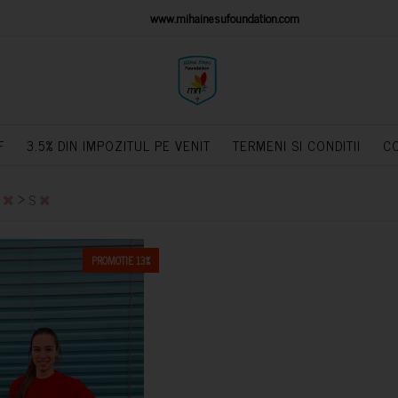
IONS PLATFORM
www.mihainesufoundation.com
powere
F
3.5% DIN IMPOZITUL PE VENIT
TERMENI SI CONDITII
C
>
L
S
PROMOTIE 13%
CUMPARA