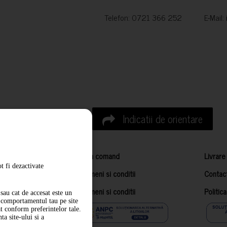
Telefon: 0721 366 252 E-Mail:
Indicatii de orientare
Cum comand
Livrare
t fi dezactivate
Termeni si conditii
Contac
Termeni si conditii
Politic
sau cat de accesat este un
m comportamentul tau pe site
at conform preferintelor tale.
a site-ului si a