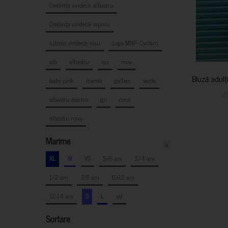
Credința vindecă- albastru
Credința vindecă- vișiniu
Iubirea vindecă- roșu
Logo MNF- Cyclam
alb
albastru
roz
mov
Bluză adulț
baby pink
mentă
galben
verde
1
albastru deschis
gri
coral
albastru navy
Marime
x
XL
M
XS
5/6 ani
3/4 ani
1/2 ani
7/8 ani
10-12 ani
12-14 ani
S
L
xxl
Sortare