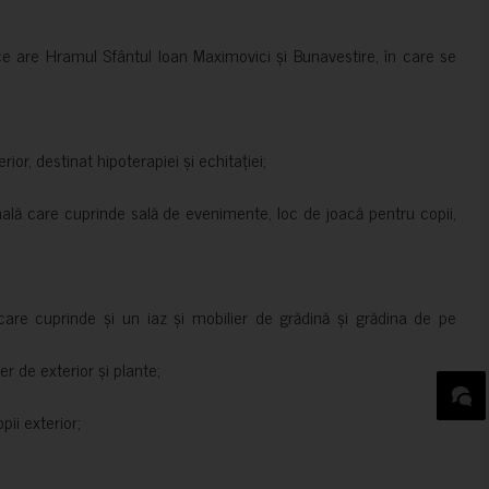
ce are Hramul Sfântul Ioan Maximovici și Bunavestire, în care se
rior, destinat hipoterapiei și echitației;
nală care cuprinde sală de evenimente, loc de joacă pentru copii,
are cuprinde și un iaz și mobilier de grădină și grădina de pe
er de exterior și plante;
ii exterior;