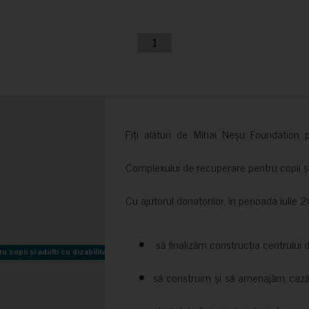
1
Fiți alături de Mihai Neșu Foundation pr
Complexului de recuperare pentru copii și t
Cu ajutorul donatorilor, în perioada iuli
să finalizăm construcția centrului 
copii și adulti cu dizabilitati neuromotorii Sfântul Nectarie
copii și adulti cu dizabilitati neuromotorii Sfântul Nectarie
să construim și să amenajăm cazări