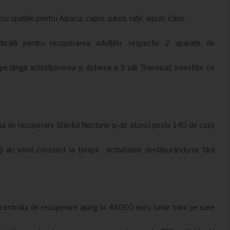
 spațiile pentru Alpaca, capre, păuni, rațe, iepuri, câini;
cală pentru recuperarea adulților, respectiv 2 aparate de
pe lângă achiziționarea și dotarea a 3 săli Therasuit, investiție ce
 de recuperare Sfântul Nectarie și de atunci peste 140 de copii
ți au venit constant la terapii , activitatea desfășurându-se fără
a centrului de recuperare ajung la 48000 euro lunar, bani pe care