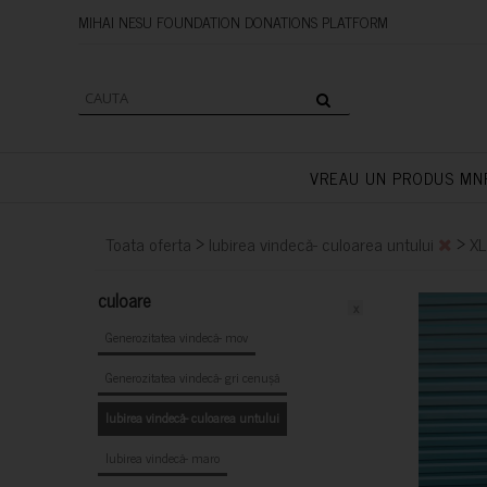
MIHAI NESU FOUNDATION DONAT
VREAU UN PRODUS MN
>
>
Toata oferta
Iubirea vindecă- culoarea untului
X
culoare
x
Generozitatea vindecă- mov
Generozitatea vindecă- gri cenușă
Iubirea vindecă- culoarea untului
Iubirea vindecă- maro