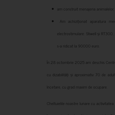
am construit menajeria animalelor, cu
Am achiziționat aparatura medi
electrostimulare: Stiwell și RT300, 
s-a ridicat la 90000 euro.
În 28 octombrie 2025 am deschis Centrul
cu dizabilități și aproximativ 70 de adul
încetare, cu grad maxim de ocupare.
Cheltuielile noastre lunare cu activitate