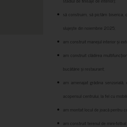
stadiul de finisaje de interior);
să construim, să pictăm biserica, 
slujește din noiembrie 2025;
am construit manejul interior și exte
am construit clădirea multifuncțio
bucătărie și restaurant;
am amenajat grădina senzorială, c
acoperisul centrului, la fel cu mobili
am montat locul de joacă pentru cop
am construit terenul de mini-fotbal;