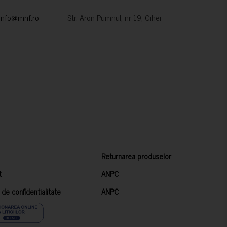
info@mnf.ro
Str. Aron Pumnul, nr 19, Cihei
Returnarea produselor
t
ANPC
a de confidentialitate
ANPC