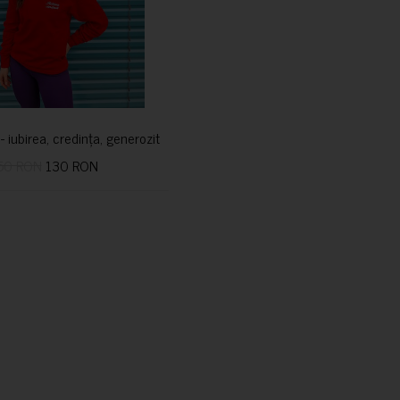
i- iubirea, credința, generozitatea vindecă
50 RON
130 RON