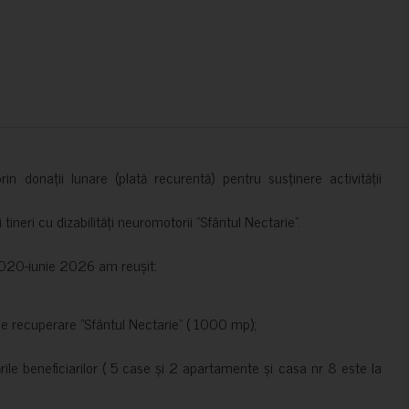
in donații lunare (plată recurentă) pentru susținere activității
ineri cu dizabilități neuromotorii ”Sfântul Nectarie”.
e 2020-iunie 2026 am reușit:
de recuperare ”Sfântul Nectarie” ( 1000 mp);
le beneficiarilor ( 5 case și 2 apartamente și casa nr 8 este la