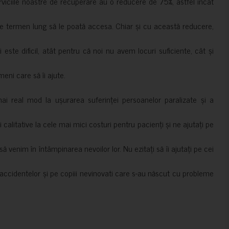
erviciile noastre de recuperare au o reducere de 75%, astfel încât
e termen lung să le poată accesa. Chiar și cu această reducere,
i este dificil, atât pentru că noi nu avem locuri suficiente, cât și
meni care să îi ajute.
mai real mod la ușurarea suferinței persoanelor paralizate și a
ii calitative la cele mai mici costuri pentru pacienți și ne ajutați pe
 venim în întâmpinarea nevoilor lor. Nu ezitați să îi ajutați pe cei
accidentelor și pe copiii nevinovati care s-au născut cu probleme