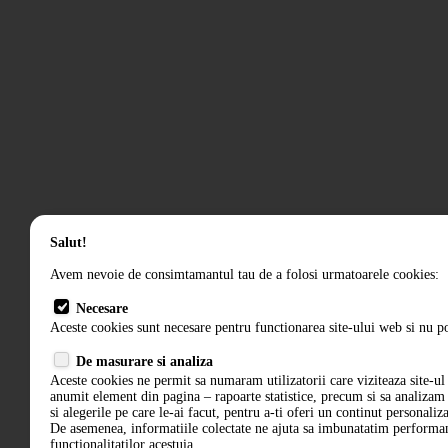
Salut!
Avem nevoie de consimtamantul tau de a folosi urmatoarele cookies:
Necesare
Aceste cookies sunt necesare pentru functionarea site-ului web si nu po
De masurare si analiza
Aceste cookies ne permit sa numaram utilizatorii care viziteaza site-ul 
anumit element din pagina – rapoarte statistice, precum si sa analiza
si alegerile pe care le-ai facut, pentru a-ti oferi un continut personaliz
De asemenea, informatiile colectate ne ajuta sa imbunatatim performant
functionalitatilor acestuia.