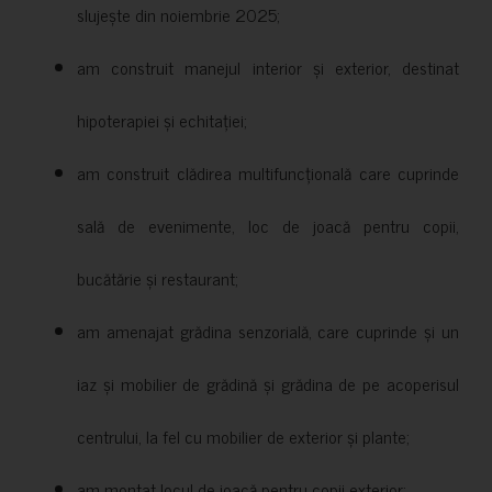
slujește din noiembrie 2025;
am construit manejul interior și exterior, destinat
hipoterapiei și echitației;
am construit clădirea multifuncțională care cuprinde
sală de evenimente, loc de joacă pentru copii,
bucătărie și restaurant;
am amenajat grădina senzorială, care cuprinde și un
iaz și mobilier de grădină și grădina de pe acoperisul
centrului, la fel cu mobilier de exterior și plante;
am montat locul de joacă pentru copii exterior;