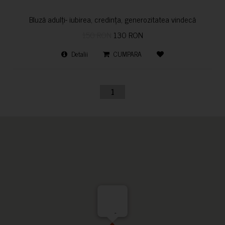
Bluză adulți- iubirea, credința, generozitatea vindecă
150 RON
130 RON
Detalii
CUMPARA
1
-