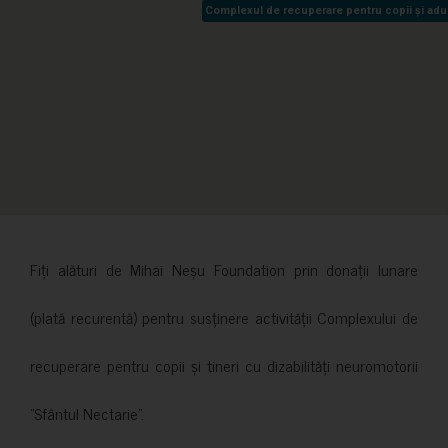
Complexul de recuperare pentru copii și adult
Complexul de recuperare pentru copii și adult
Fiți alături de Mihai Neșu Foundation prin donații lunare
(plată recurentă) pentru susținere activității Complexului de
recuperare pentru copii și tineri cu dizabilități neuromotorii
”Sfântul Nectarie”.