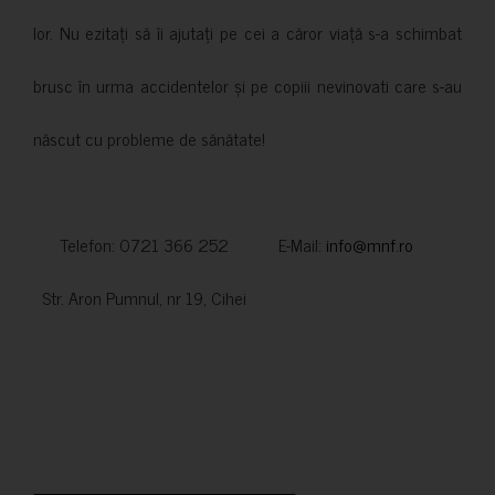
lor. Nu ezitați să îi ajutați pe cei a căror viață s-a schimbat
brusc în urma accidentelor și pe copiii nevinovati care s-au
născut cu probleme de sănătate!
Telefon: 0721 366 252 E-Mail:
info@mnf.ro
Str. Aron Pumnul, nr 19, Cihei