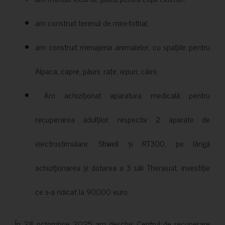
am construit terenul de mini-fotbal;
am construit menajeria animalelor, cu spațiile pentru
Alpaca, capre, păuni, rațe, iepuri, câini;
Am achiziționat aparatura medicală pentru
recuperarea adulților, respectiv 2 aparate de
electrostimulare: Stiwell și RT300, pe lângă
achiziționarea și dotarea a 3 săli Therasuit, investiție
ce s-a ridicat la 90000 euro.
În 28 octombrie 2025 am deschis Centrul de recuperare