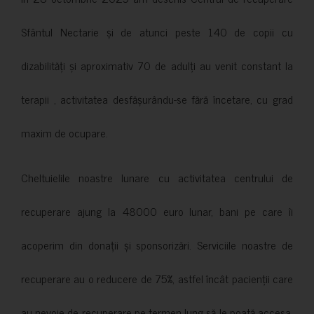
Sfântul Nectarie și de atunci peste 140 de copii cu
dizabilități și aproximativ 70 de adulți au venit constant la
terapii , activitatea desfășurându-se fără încetare, cu grad
maxim de ocupare.
Cheltuielile noastre lunare cu activitatea centrului de
recuperare ajung la 48000 euro lunar, bani pe care îi
acoperim din donații și sponsorizări. Serviciile noastre de
recuperare au o reducere de 75%, astfel încât pacienții care
au nevoie de recuperare pe termen lung să le poată accesa.