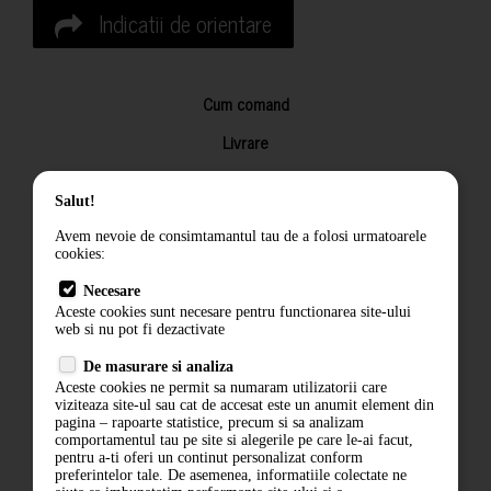
Indicatii de orientare
Cum comand
Livrare
Returnarea produselor
Salut!
Termeni si conditii
Avem nevoie de consimtamantul tau de a folosi urmatoarele
Contact
cookies:
ANPC
Necesare
Aceste cookies sunt necesare pentru functionarea site-ului
Termeni si conditii
web si nu pot fi dezactivate
Politica de confidentialitate
De masurare si analiza
Aceste cookies ne permit sa numaram utilizatorii care
ANPC
viziteaza site-ul sau cat de accesat este un anumit element din
pagina – rapoarte statistice, precum si sa analizam
comportamentul tau pe site si alegerile pe care le-ai facut,
pentru a-ti oferi un continut personalizat conform
preferintelor tale. De asemenea, informatiile colectate ne