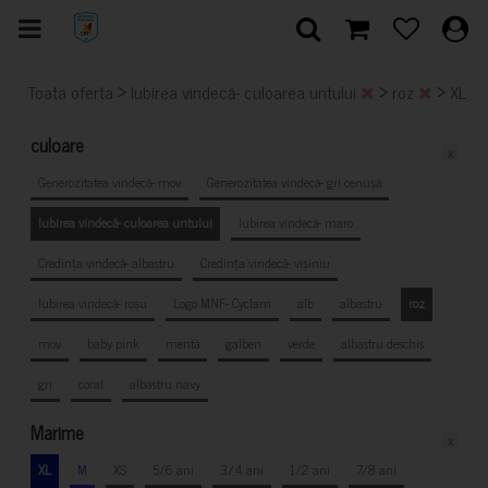
>
>
>
Toata oferta
Iubirea vindecă- culoarea untului
roz
XL
culoare
x
Generozitatea vindecă- mov
Generozitatea vindecă- gri cenușă
Iubirea vindecă- culoarea untului
Iubirea vindecă- maro
Credința vindecă- albastru
Credința vindecă- vișiniu
Iubirea vindecă- roșu
Logo MNF- Cyclam
alb
albastru
roz
mov
baby pink
mentă
galben
verde
albastru deschis
gri
coral
albastru navy
Marime
x
XL
M
XS
5/6 ani
3/4 ani
1/2 ani
7/8 ani