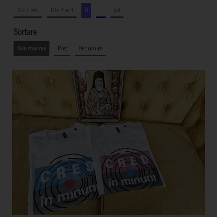
10-12 ani
12-14 ani
S
L
xxl
Sortare
Cele mai noi
Pret
Denumire