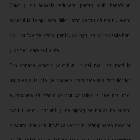
Chiar și cu această reducere, pentru mulți beneficiari
accesul la terapii este dificil, atât pentru că noi nu avem
locuri suficiente, cât și pentru că îngrijirea lor necesită bani
și oameni care să îi ajute.
Prin donația voastră contribuiți în cel mai real mod la
ușurarea suferinței persoanelor paralizate și a familiilor lor,
ajutându-ne să oferim servicii calitative la cele mai mici
costuri pentru pacienți și ne ajutați pe noi să ne putem
organiza mai bine, încât să venim în întâmpinarea nevoilor
lor. Nu ezitați să îi ajutați pe cei a căror viață s-a schimbat