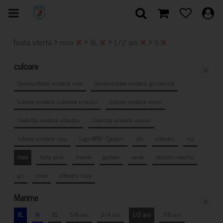
>
>
>
>
Toata oferta
mov
XL
1/2 ani
S
culoare
x
Generozitatea vindecă- mov
Generozitatea vindecă- gri cenușă
Iubirea vindecă- culoarea untului
Iubirea vindecă- maro
Credința vindecă- albastru
Credința vindecă- vișiniu
Iubirea vindecă- roșu
Logo MNF- Cyclam
alb
albastru
roz
mov
baby pink
mentă
galben
verde
albastru deschis
gri
coral
albastru navy
Marime
x
XL
M
XS
5/6 ani
3/4 ani
1/2 ani
7/8 ani