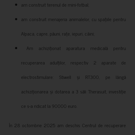
am construit terenul de mini-fotbal;
am construit menajeria animalelor, cu spațiile pentru
Alpaca, capre, păuni, rațe, iepuri, câini;
Am achiziționat aparatura medicală pentru
recuperarea adulților, respectiv 2 aparate de
electrostimulare: Stiwell și RT300, pe lângă
achiziționarea și dotarea a 3 săli Therasuit, investiție
ce s-a ridicat la 90000 euro.
În 28 octombrie 2025 am deschis Centrul de recuperare