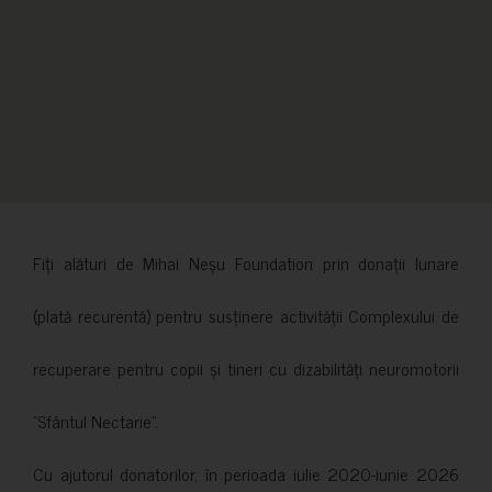
Fiți alături de Mihai Neșu Foundation prin donații lunare
(plată recurentă) pentru susținere activității Complexului de
recuperare pentru copii și tineri cu dizabilități neuromotorii
”Sfântul Nectarie”.
Cu ajutorul donatorilor, în perioada iulie 2020-iunie 2026