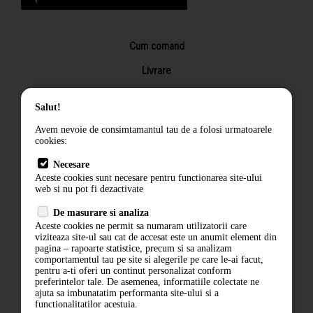
Cum comand
Livrare
Returnarea produselor
Salut!
Termeni si conditii
Avem nevoie de consimtamantul tau de a folosi urmatoarele
Contact
cookies:
ANPC
Necesare
Aceste cookies sunt necesare pentru functionarea site-ului
Termeni si conditii
web si nu pot fi dezactivate
De masurare si analiza
Politica de confidentialitate
Aceste cookies ne permit sa numaram utilizatorii care
viziteaza site-ul sau cat de accesat este un anumit element din
ANPC
pagina – rapoarte statistice, precum si sa analizam
comportamentul tau pe site si alegerile pe care le-ai facut,
pentru a-ti oferi un continut personalizat conform
preferintelor tale. De asemenea, informatiile colectate ne
ajuta sa imbunatatim performanta site-ului si a
functionalitatilor acestuia.