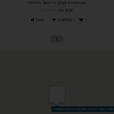
Hanorac Sport cu gluga si marsupiu
170 RON
130 RON
Detalii
CUMPARA
1
-
Complexul de recuperare pentru copii și adult
Complexul de recuperare pentru copii și adult