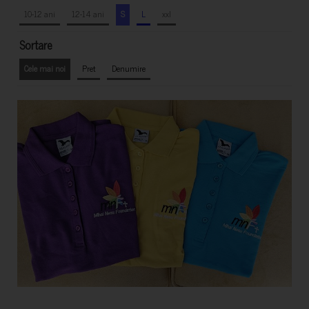
10-12 ani
12-14 ani
S
L
xxl
Sortare
Cele mai noi
Pret
Denumire